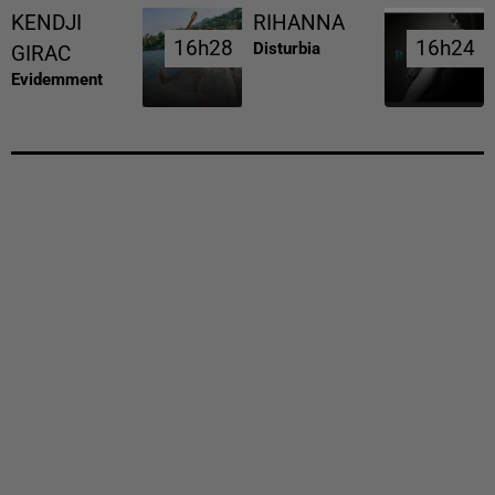
KENDJI
RIHANNA
16h28
16h28
16h24
16h24
Disturbia
GIRAC
Evidemment