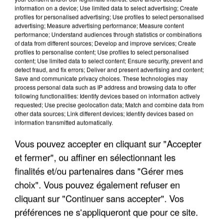
information on a device; Use limited data to select advertising; Create
profiles for personalised advertising; Use profiles to select personalised
advertising; Measure advertising performance; Measure content
performance; Understand audiences through statistics or combinations
of data from different sources; Develop and improve services; Create
profiles to personalise content; Use profiles to select personalised
content; Use limited data to select content; Ensure security, prevent and
detect fraud, and fix errors; Deliver and present advertising and content;
Save and communicate privacy choices. These technologies may
process personal data such as IP address and browsing data to offer
following functionalities: Identify devices based on information actively
requested; Use precise geolocation data; Match and combine data from
other data sources; Link different devices; Identify devices based on
APRÈS TOUTES CES CANICULES, LES REFUGES
information transmitted automatically.
DE FAUNE SAUVAGE SONT...
Vous pouvez accepter en cliquant sur "Accepter
et fermer", ou affiner en sélectionnant les
finalités et/ou partenaires dans "Gérer mes
choix". Vous pouvez également refuser en
cliquant sur "Continuer sans accepter". Vos
préférences ne s'appliqueront que pour ce site.