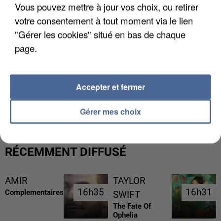
Vous pouvez mettre à jour vos choix, ou retirer
votre consentement à tout moment via le lien
"Gérer les cookies" situé en bas de chaque
page.
Accepter et fermer
L’UN DES FONDATEURS SUPPOSÉS DE LA DZ
MAFIA INTERPELLÉ EN ALGÉRIE
Gérer mes choix
RÉCEMMENT DIFFUSÉ
AMIR
TAYLOR
16h35
16h35
16h31
16h31
Complementaires
SWIFT
The Fate Of
Ophelia