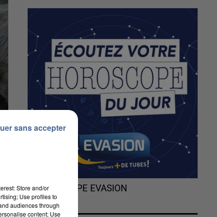
uer sans accepter
L'HOROSCOPE EVASION
erest: Store and/or
tising; Use profiles to
tand audiences through
personalise content; Use