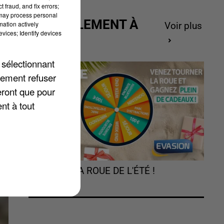
 fraud, and fix errors;
 may process personal
ACTUELLEMENT À
mation actively
Voir plus
vices; Identify devices
GAGNER
 sélectionnant
lement refuser
eront que pour
x
nt à tout
TOURNEZ LA ROUE DE L'ÉTÉ !