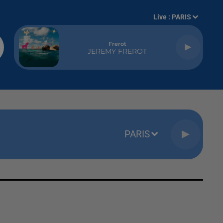
Live :
PARIS
Frerot
JEREMY FREROT
PARIS