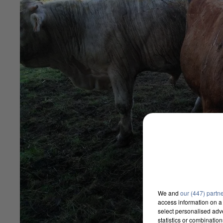
We and
our (447) partn
access information on a 
select personalised ad
statistics or combinatio