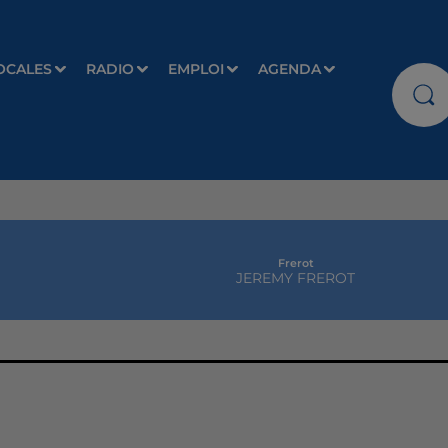
OCALES
RADIO
EMPLOI
AGENDA
Frerot
JEREMY FREROT