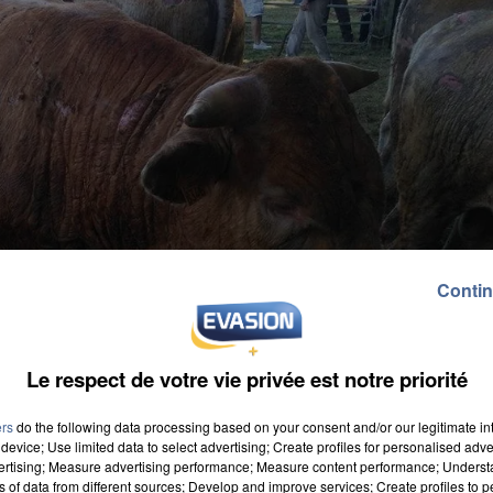
Contin
Le respect de votre vie privée est notre priorité
ers
do the following data processing based on your consent and/or our legitimate int
device; Use limited data to select advertising; Create profiles for personalised adver
vertising; Measure advertising performance; Measure content performance; Unders
ns of data from different sources; Develop and improve services; Create profiles to 