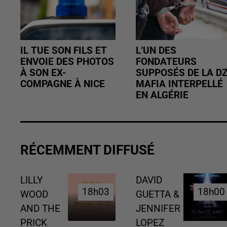
IL TUE SON FILS ET
L’UN DES
ENVOIE DES PHOTOS
FONDATEURS
À SON EX-
SUPPOSÉS DE LA D
COMPAGNE À NICE
MAFIA INTERPELLÉ
EN ALGÉRIE
RÉCEMMENT DIFFUSÉ
LILLY
DAVID
18h03
18h03
18h00
18h00
WOOD
GUETTA &
AND THE
JENNIFER
PRICK
LOPEZ