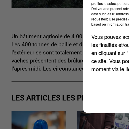
profiles to select person
Deliver and present adv
data such as IP address 
requested; Use precise g
based on information tra
Vous pouvez acce
Un bâtiment agricole de 4.000 mètres carrés a p
les finalités et
Les 400 tonnes de paille et de foin entreposés à 
en cliquant sur 
l'extérieur se sont totalement embrasés. Le bétail,
ce site. Vous po
vaches présentent des brûlures. Les pompiers on
moment via le li
l’après-midi. Les circonstances de l’incendie res
LES ARTICLES LES PLUS VUS