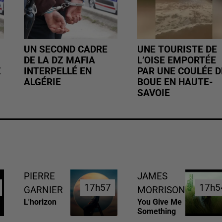
UN SECOND CADRE
UNE TOURISTE DE
DE LA DZ MAFIA
L’OISE EMPORTÉE
Z
INTERPELLÉ EN
PAR UNE COULÉE D
ALGÉRIE
BOUE EN HAUTE-
SAVOIE
PIERRE
JAMES
17h57
17h57
17h5
17h5
GARNIER
MORRISON
L'horizon
You Give Me
Something