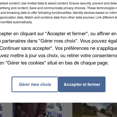
alised content; Use limited data to select content; Ensure security, prevent and detect
ertising and content; Save and communicate privacy choices. These technologies
and browsing data to offer following functionalities: Identify devices based on infor
eolocation data; Match and combine data from other data sources; Link different de
nsmitted automatically.
pter en cliquant sur "Accepter et fermer", ou affiner en
ris feu mercredi matin entre Rouvres et Dammartin.
/ou partenaires dans "Gérer mes choix". Vous pouvez éga
l'intérieur de la grange et les 350 tonnes de paille à
"Continuer sans accepter". Vos préférences ne s'appliqu
 qui se trouvait à l’intérieur, a pu être évacué mais si
uvez mettre à jour vos choix, ou retirer votre consenteme
t surveillé la paille qui s'est consumée jusque dans
en "Gérer les cookies" situé en bas de chaque page.
tent à déterminer.
Gérer mes choix
Accepter et fermer