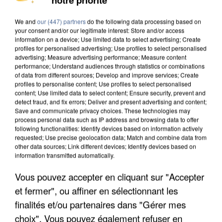
UNE TOURISTE DE L’OISE EMPORTÉE PAR UNE
COULÉE DE BOUE EN HAUTE-SAVOIE
We and
our (447) partners
do the following data processing based on
your consent and/or our legitimate interest: Store and/or access
information on a device; Use limited data to select advertising; Create
profiles for personalised advertising; Use profiles to select personalised
advertising; Measure advertising performance; Measure content
performance; Understand audiences through statistics or combinations
of data from different sources; Develop and improve services; Create
profiles to personalise content; Use profiles to select personalised
content; Use limited data to select content; Ensure security, prevent and
detect fraud, and fix errors; Deliver and present advertising and content;
Save and communicate privacy choices. These technologies may
process personal data such as IP address and browsing data to offer
following functionalities: Identify devices based on information actively
requested; Use precise geolocation data; Match and combine data from
other data sources; Link different devices; Identify devices based on
information transmitted automatically.
Vous pouvez accepter en cliquant sur "Accepter
et fermer", ou affiner en sélectionnant les
LES DONNÉES DE 300 000 CLIENTS DÉROBÉES À
finalités et/ou partenaires dans "Gérer mes
INTERMARCHÉ APRÈS UNE...
choix". Vous pouvez également refuser en