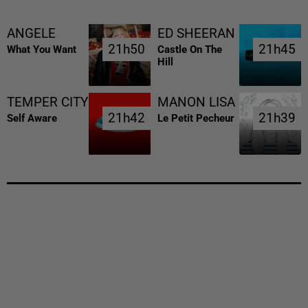
ANGELE
ED SHEERAN
21h50
21h50
21h45
21h45
What You Want
Castle On The
Hill
TEMPER CITY
MANON LISA
21h42
21h42
21h39
21h39
Self Aware
Le Petit Pecheur