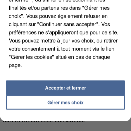
APRÈS TOUTES CES CANICULES, LES REFUGES
finalités et/ou partenaires dans "Gérer mes
DE FAUNE SAUVAGE SONT...
choix". Vous pouvez également refuser en
cliquant sur "Continuer sans accepter". Vos
préférences ne s'appliqueront que pour ce site.
Vous pouvez mettre à jour vos choix, ou retirer
votre consentement à tout moment via le lien
"Gérer les cookies" situé en bas de chaque
page.
Accepter et fermer
Gérer mes choix
L’UN DES FONDATEURS SUPPOSÉS DE LA DZ
MAFIA INTERPELLÉ EN ALGÉRIE