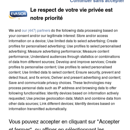
Continuer sans accepter
Le respect de votre vie privée est
notre priorité
INCENDIES : L’ÎLE-DE-FRANCE LANCE UN ÉLAN
DE SOLIDARITÉ AVEC LES...
We and
our (447) partners
do the following data processing based on
your consent and/or our legitimate interest: Store and/or access
information on a device; Use limited data to select advertising; Create
profiles for personalised advertising; Use profiles to select personalised
advertising; Measure advertising performance; Measure content
performance; Understand audiences through statistics or combinations
of data from different sources; Develop and improve services; Create
profiles to personalise content; Use profiles to select personalised
content; Use limited data to select content; Ensure security, prevent and
detect fraud, and fix errors; Deliver and present advertising and content;
Save and communicate privacy choices. These technologies may
process personal data such as IP address and browsing data to offer
following functionalities: Identify devices based on information actively
requested; Use precise geolocation data; Match and combine data from
other data sources; Link different devices; Identify devices based on
information transmitted automatically.
Vous pouvez accepter en cliquant sur "Accepter
et fermer", ou affiner en sélectionnant les