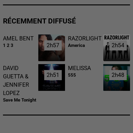
RÉCEMMENT DIFFUSÉ
AMEL BENT
RAZORLIGHT
2h57
2h57
2h54
2h54
1 2 3
America
DAVID
MELISSA
2h51
2h51
2h48
2h48
555
GUETTA &
JENNIFER
LOPEZ
Save Me Tonight