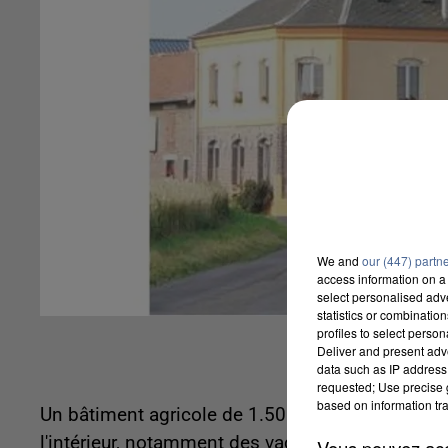
We and
our (447) partn
access information on a 
select personalised ad
statistics or combinatio
profiles to select person
Deliver and present adv
data such as IP address 
requested; Use precise g
based on information tra
Un bâtiment agricole de 1.500m² s'est totalemen
l'intérieur, notamment des vaches et des veaux on