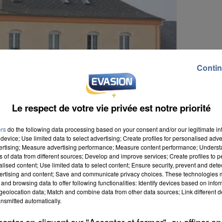
Contin
Le respect de votre vie privée est notre priorité
ers
do the following data processing based on your consent and/or our legitimate int
device; Use limited data to select advertising; Create profiles for personalised adver
vertising; Measure advertising performance; Measure content performance; Unders
ns of data from different sources; Develop and improve services; Create profiles to 
alised content; Use limited data to select content; Ensure security, prevent and detect
ertising and content; Save and communicate privacy choices. These technologies
and browsing data to offer following functionalities: Identify devices based on infor
eolocation data; Match and combine data from other data sources; Link different de
nsmitted automatically.
t embrasé hier en début d'après-midi. Les bêtes à
t été évacués et mis en sécurité. Seul le propriétaire