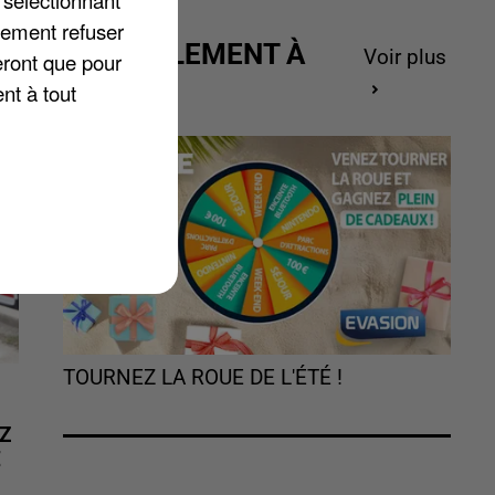
 sélectionnant
lement refuser
ACTUELLEMENT À
Voir plus
eront que pour
GAGNER
nt à tout
TOURNEZ LA ROUE DE L'ÉTÉ !
Z
É