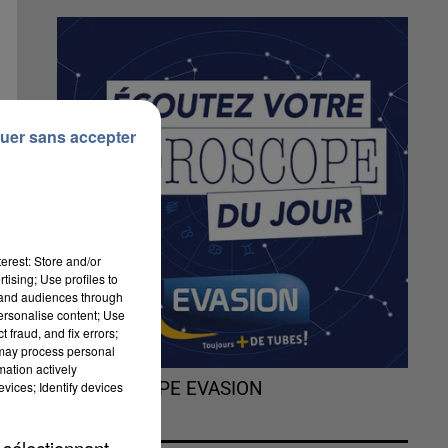
uer sans accepter
erest: Store and/or
tising; Use profiles to
tand audiences through
personalise content; Use
 fraud, and fix errors;
 may process personal
mation actively
vices; Identify devices
L'HOROSCOPE EVASION
 a