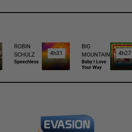
ROBIN
BIG
4h31
4h31
4h27
4h27
SCHULZ
MOUNTAIN
Speechless
Baby I Love
Your Way