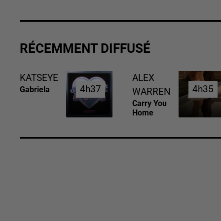
RÉCEMMENT DIFFUSÉ
KATSEYE
ALEX
4h37
4h37
4h35
4h35
Gabriela
WARREN
Carry You
Home