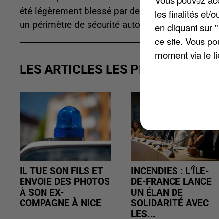
Vous pouvez acce
été légèrement blessé par des brûlures, notam
les finalités et
un périmètre de sécurité autour de la ferme pen
en cliquant sur 
ce site. Vous po
moment via le li
LES ARTICLES LES PLUS VUS
IL TUE SON FILS ET
INCENDIES : L’ÎLE-
ENVOIE DES PHOTOS
DE-FRANCE LANCE
À SON EX-
UN ÉLAN DE
COMPAGNE À NICE
SOLIDARITÉ AVEC
LES...