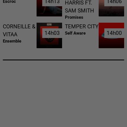
14h13
14h13
14h06
14h06
Escroc
HARRIS FT.
SAM SMITH
Promises
CORNEILLE &
TEMPER CITY
14h03
14h03
14h00
14h00
Self Aware
VITAA
Ensemble