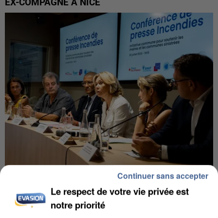
EX-COMPAGNE À NICE
Continuer sans accepter
INCENDIES : L’ÎLE-DE-FRANCE LANCE UN ÉLAN
DE SOLIDARITÉ AVEC LES...
Le respect de votre vie privée est
notre priorité