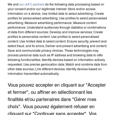
We and
our (447) partners
do the following data processing based on
your consent and/or our legitimate interest: Store and/or access
information on a device; Use limited data to select advertising; Create
profiles for personalised advertising; Use profiles to select personalised
advertising; Measure advertising performance; Measure content
performance; Understand audiences through statistics or combinations
of data from different sources; Develop and improve services; Create
profiles to personalise content; Use profiles to select personalised
content; Use limited data to select content; Ensure security, prevent and
detect fraud, and fix errors; Deliver and present advertising and content;
Save and communicate privacy choices. These technologies may
process personal data such as IP address and browsing data to offer
following functionalities: Identify devices based on information actively
requested; Use precise geolocation data; Match and combine data from
other data sources; Link different devices; Identify devices based on
information transmitted automatically.
APRÈS TOUTES CES CANICULES, LES REFUGES
DE FAUNE SAUVAGE SONT...
Vous pouvez accepter en cliquant sur "Accepter
et fermer", ou affiner en sélectionnant les
finalités et/ou partenaires dans "Gérer mes
choix". Vous pouvez également refuser en
cliquant sur "Continuer sans accepter". Vos