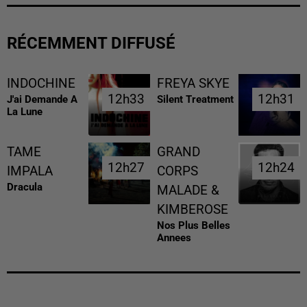
RÉCEMMENT DIFFUSÉ
INDOCHINE
FREYA SKYE
12h33
12h33
12h31
12h31
J'ai Demande A
Silent Treatment
La Lune
TAME
GRAND
12h27
12h27
12h24
12h24
IMPALA
CORPS
Dracula
MALADE &
KIMBEROSE
Nos Plus Belles
Annees