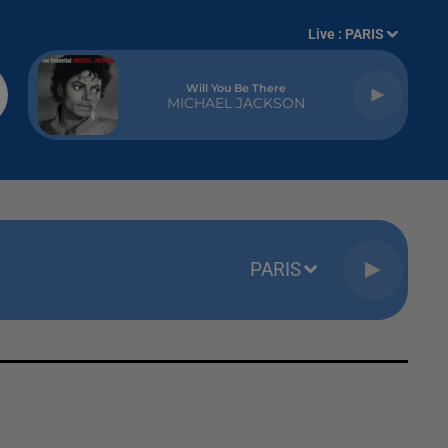
Live :
PARIS
Will You Be There
MICHAEL JACKSON
PARIS