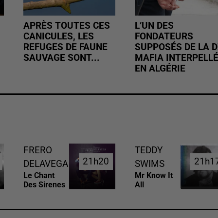
APRÈS TOUTES CES
L’UN DES
CANICULES, LES
FONDATEURS
REFUGES DE FAUNE
SUPPOSÉS DE LA D
SAUVAGE SONT...
MAFIA INTERPELL
EN ALGÉRIE
FRERO
TEDDY
21h20
21h20
21h1
21h1
DELAVEGA
SWIMS
Le Chant
Mr Know It
Des Sirenes
All