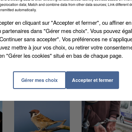
eolocation data; Match and combine data from other data sources; Link different de
part dans le quartier du Mont-Saint-Martin, révèle
Le
nsmitted automatically.
u pas moins de quatre types de drogues différentes :
pter en cliquant sur "Accepter et fermer", ou affiner en
e drogue de synthèse. Deux kilos et demi de produits
/ou partenaires dans "Gérer mes choix". Vous pouvez éga
nsi que 46.000 euros en liquide. La tête présumée du
"Continuer sans accepter". Vos préférences ne s'appliqu
 des faits similaires, a été placée en détention
uvez mettre à jour vos choix, ou retirer votre consenteme
ontrôle judiciaire. Les deux nourrices ont été remis
en "Gérer les cookies" situé en bas de chaque page.
Gérer mes choix
Accepter et fermer