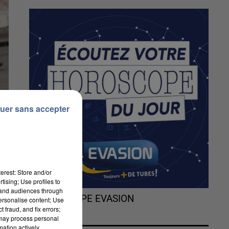
uer sans accepter
erest: Store and/or
tising; Use profiles to
tand audiences through
L'HOROSCOPE EVASION
personalise content; Use
 fraud, and fix errors;
 may process personal
mation actively