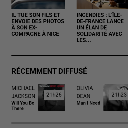
IL TUE SON FILS ET
INCENDIES : L’ÎLE-
ENVOIE DES PHOTOS
DE-FRANCE LANCE
À SON EX-
UN ÉLAN DE
COMPAGNE À NICE
SOLIDARITÉ AVEC
LES...
RÉCEMMENT DIFFUSÉ
MICHAEL
OLIVIA
21h26
21h26
21h23
21h23
JACKSON
DEAN
Will You Be
Man I Need
There