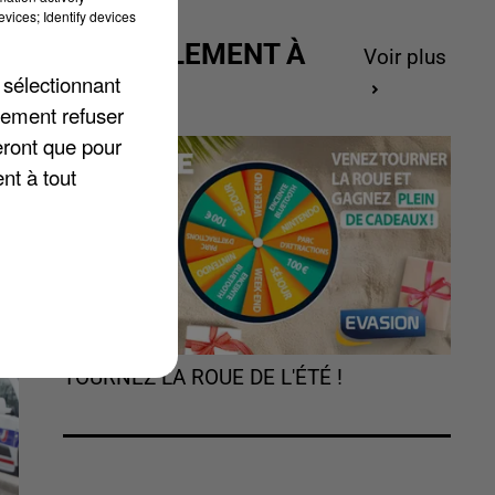
vices; Identify devices
ACTUELLEMENT À
Voir plus
GAGNER
 sélectionnant
lement refuser
eront que pour
nt à tout
es
TOURNEZ LA ROUE DE L'ÉTÉ !