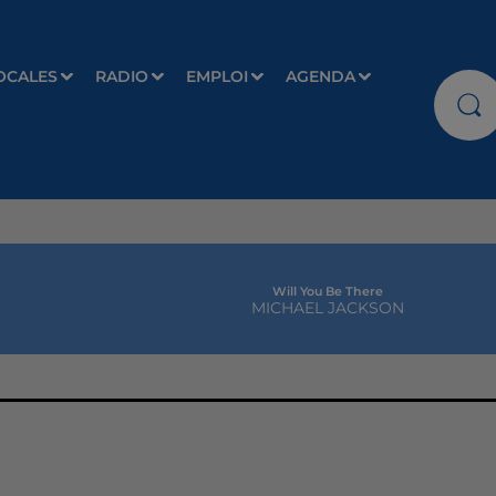
OCALES
RADIO
EMPLOI
AGENDA
Will You Be There
MICHAEL JACKSON