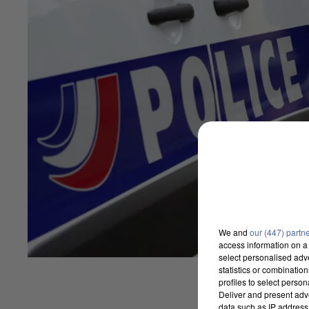
We and
our (447) partn
access information on a 
select personalised ad
statistics or combinatio
profiles to select person
Deliver and present adv
data such as IP address 