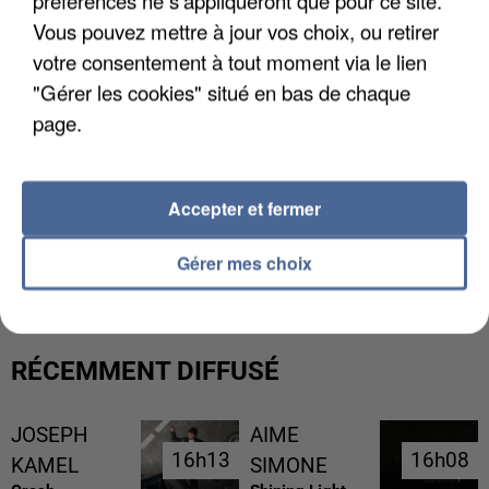
Vous pouvez mettre à jour vos choix, ou retirer
votre consentement à tout moment via le lien
"Gérer les cookies" situé en bas de chaque
page.
Accepter et fermer
LES DONNÉES DE 300 000 CLIENTS DÉROBÉES À
INTERMARCHÉ APRÈS UNE...
Gérer mes choix
RÉCEMMENT DIFFUSÉ
JOSEPH
AIME
16h13
16h13
16h08
16h08
KAMEL
SIMONE