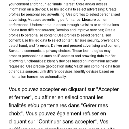
your consent and/or our legitimate interest: Store and/or access
information on a device; Use limited data to select advertising; Create
profiles for personalised advertising; Use profiles to select personalised
advertising; Measure advertising performance; Measure content
performance; Understand audiences through statistics or combinations
of data from different sources; Develop and improve services; Create
profiles to personalise content; Use profiles to select personalised
content; Use limited data to select content; Ensure security, prevent and
detect fraud, and fix errors; Deliver and present advertising and content;
Save and communicate privacy choices. These technologies may
process personal data such as IP address and browsing data to offer
following functionalities: Identify devices based on information actively
requested; Use precise geolocation data; Match and combine data from
other data sources; Link different devices; Identify devices based on
information transmitted automatically.
UNE TOURISTE DE L’OISE EMPORTÉE PAR UNE
COULÉE DE BOUE EN HAUTE-SAVOIE
Vous pouvez accepter en cliquant sur "Accepter
et fermer", ou affiner en sélectionnant les
finalités et/ou partenaires dans "Gérer mes
choix". Vous pouvez également refuser en
cliquant sur "Continuer sans accepter". Vos
préférences ne s'appliqueront que pour ce site.