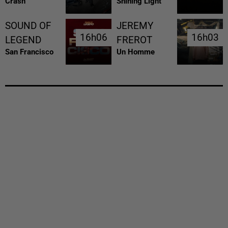
Crash
Shining Light
SOUND OF
JEREMY
16h06
16h06
16h03
16h03
LEGEND
FREROT
San Francisco
Un Homme