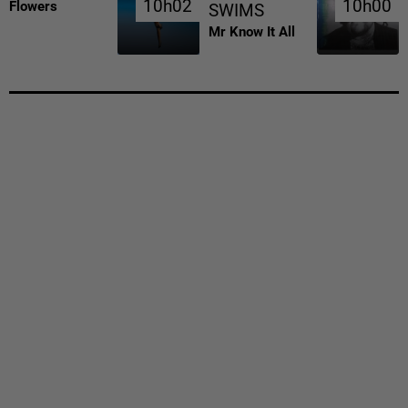
10h02
10h02
10h00
10h00
Flowers
SWIMS
Mr Know It All