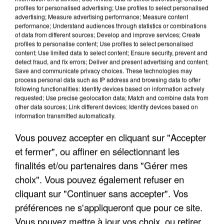
profiles for personalised advertising; Use profiles to select personalised
advertising; Measure advertising performance; Measure content
performance; Understand audiences through statistics or combinations
of data from different sources; Develop and improve services; Create
profiles to personalise content; Use profiles to select personalised
content; Use limited data to select content; Ensure security, prevent and
detect fraud, and fix errors; Deliver and present advertising and content;
Save and communicate privacy choices. These technologies may
process personal data such as IP address and browsing data to offer
following functionalities: Identify devices based on information actively
requested; Use precise geolocation data; Match and combine data from
L’UN DES FONDATEURS SUPPOSÉS DE LA DZ
other data sources; Link different devices; Identify devices based on
MAFIA INTERPELLÉ EN ALGÉRIE
information transmitted automatically.
Vous pouvez accepter en cliquant sur "Accepter
et fermer", ou affiner en sélectionnant les
finalités et/ou partenaires dans "Gérer mes
choix". Vous pouvez également refuser en
cliquant sur "Continuer sans accepter". Vos
préférences ne s'appliqueront que pour ce site.
Vous pouvez mettre à jour vos choix, ou retirer