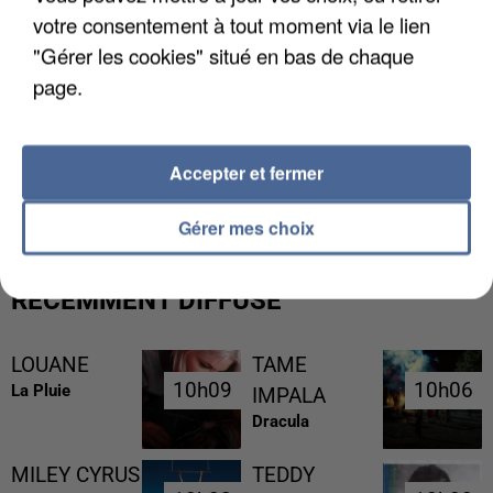
votre consentement à tout moment via le lien
"Gérer les cookies" situé en bas de chaque
page.
UN SECOND CADRE DE LA DZ MAFIA
Accepter et fermer
INTERPELLÉ EN ALGÉRIE
Gérer mes choix
RÉCEMMENT DIFFUSÉ
LOUANE
TAME
10h09
10h09
10h06
10h06
La Pluie
IMPALA
Dracula
MILEY CYRUS
TEDDY