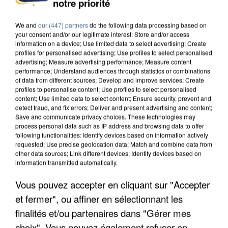
notre priorité
DE SOLIDARITÉ AVEC LES...
We and
our (447) partners
do the following data processing based on
your consent and/or our legitimate interest: Store and/or access
information on a device; Use limited data to select advertising; Create
profiles for personalised advertising; Use profiles to select personalised
advertising; Measure advertising performance; Measure content
performance; Understand audiences through statistics or combinations
of data from different sources; Develop and improve services; Create
profiles to personalise content; Use profiles to select personalised
content; Use limited data to select content; Ensure security, prevent and
detect fraud, and fix errors; Deliver and present advertising and content;
Save and communicate privacy choices. These technologies may
process personal data such as IP address and browsing data to offer
following functionalities: Identify devices based on information actively
requested; Use precise geolocation data; Match and combine data from
other data sources; Link different devices; Identify devices based on
information transmitted automatically.
Vous pouvez accepter en cliquant sur "Accepter
APRÈS TOUTES CES CANICULES, LES REFUGES
et fermer", ou affiner en sélectionnant les
DE FAUNE SAUVAGE SONT...
finalités et/ou partenaires dans "Gérer mes
choix". Vous pouvez également refuser en