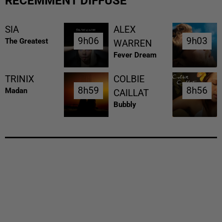
RÉCEMMENT DIFFUSÉ
SIA
ALEX
9h06
9h06
9h03
9h03
The Greatest
WARREN
Fever Dream
TRINIX
COLBIE
8h59
8h59
8h56
8h56
Madan
CAILLAT
Bubbly