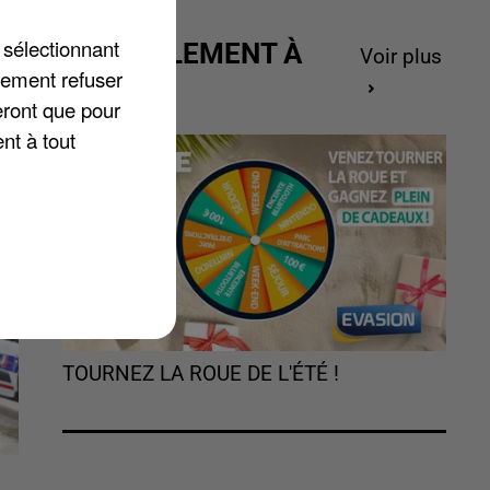
 sélectionnant
ACTUELLEMENT À
Voir plus
lement refuser
GAGNER
nt
eront que pour
nt à tout
TOURNEZ LA ROUE DE L'ÉTÉ !