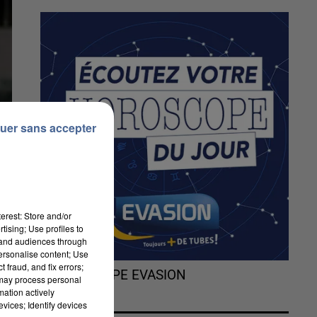
uer sans accepter
erest: Store and/or
tising; Use profiles to
tand audiences through
personalise content; Use
 fraud, and fix errors;
L'HOROSCOPE EVASION
 may process personal
mation actively
vices; Identify devices