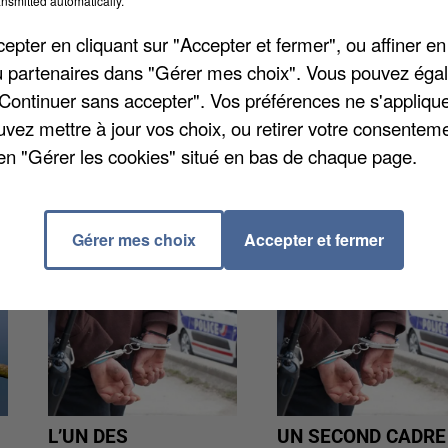
nsmitted automatically.
pter en cliquant sur "Accepter et fermer", ou affiner en
uatrième et dernier étage du bâtiment. Le feu a pris
/ou partenaires dans "Gérer mes choix". Vous pouvez éga
ure de l'immeuble, dans des circonstances qui reste
"Continuer sans accepter". Vos préférences ne s'appliqu
 bout des flammes dans l'après-midi et aucun blessé
uvez mettre à jour vos choix, ou retirer votre consenteme
ine du sinistre.
en "Gérer les cookies" situé en bas de chaque page.
Gérer mes choix
Accepter et fermer
L’UN DES
UN SECOND CADRE