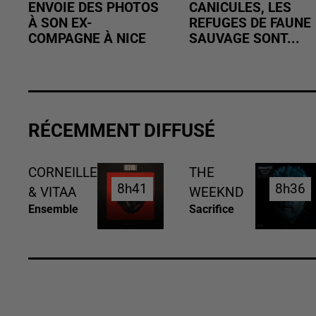
ENVOIE DES PHOTOS
CANICULES, LES
À SON EX-
REFUGES DE FAUNE
COMPAGNE À NICE
SAUVAGE SONT...
RÉCEMMENT DIFFUSÉ
CORNEILLE
THE
8h41
8h41
8h36
8h36
& VITAA
WEEKND
Ensemble
Sacrifice