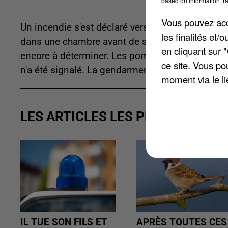
based on information tra
Vous pouvez acce
Un incendie s'est déclaré vers 11h ce matin au q
les finalités et
dans une chambre avant de se propager à la toit
en cliquant sur 
encore à déterminer. Les pompiers sont venus à
ce site. Vous po
n'a été signalé. La gendarmerie doit établir l'orig
moment via le li
LES ARTICLES LES PLUS VUS
IL TUE SON FILS ET
APRÈS TOUTES CES