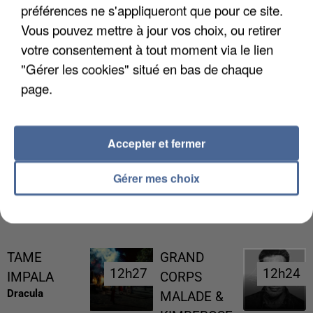
préférences ne s'appliqueront que pour ce site.
Vous pouvez mettre à jour vos choix, ou retirer
votre consentement à tout moment via le lien
"Gérer les cookies" situé en bas de chaque
page.
GABRIEL ATTAL ET RAPHAËL GLUCKSMANN
VISÉS PAR DES INGÉRENCES...
Accepter et fermer
Gérer mes choix
RÉCEMMENT DIFFUSÉ
TAME
GRAND
12h27
12h27
12h24
12h24
IMPALA
CORPS
Dracula
MALADE &