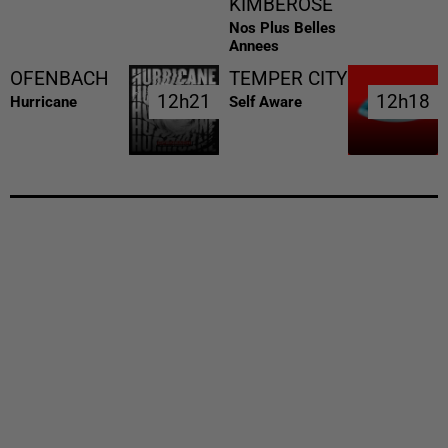
KIMBEROSE
Nos Plus Belles
Annees
OFENBACH
TEMPER CITY
12h21
12h21
12h18
12h18
Hurricane
Self Aware