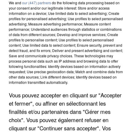
We and
our (447) partners
do the following data processing based on
your consent and/or our legitimate interest: Store and/or access
information on a device; Use limited data to select advertising; Create
profiles for personalised advertising; Use profiles to select personalised
advertising; Measure advertising performance; Measure content
performance; Understand audiences through statistics or combinations
of data from different sources; Develop and improve services; Create
profiles to personalise content; Use profiles to select personalised
content; Use limited data to select content; Ensure security, prevent and
detect fraud, and fix errors; Deliver and present advertising and content;
Save and communicate privacy choices. These technologies may
process personal data such as IP address and browsing data to offer
following functionalities: Identify devices based on information actively
LES DONNÉES DE 300 000 CLIENTS DÉROBÉES À
requested; Use precise geolocation data; Match and combine data from
other data sources; Link different devices; Identify devices based on
INTERMARCHÉ APRÈS UNE...
information transmitted automatically.
Vous pouvez accepter en cliquant sur "Accepter
et fermer", ou affiner en sélectionnant les
finalités et/ou partenaires dans "Gérer mes
choix". Vous pouvez également refuser en
cliquant sur "Continuer sans accepter". Vos