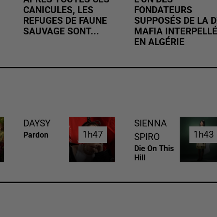
CANICULES, LES
FONDATEURS
REFUGES DE FAUNE
SUPPOSÉS DE LA D
SAUVAGE SONT...
MAFIA INTERPELL
EN ALGÉRIE
DAYSY
SIENNA
1h47
1h47
1h43
1h43
Pardon
SPIRO
Die On This
Hill