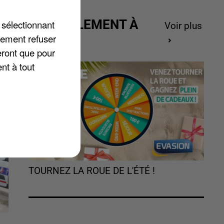
ACTUELLEMENT À
 sélectionnant
Voir plus
45
GAGNER
lement refuser
t
eront que pour
nt à tout
TOURNEZ LA ROUE DE L'ÉTÉ !