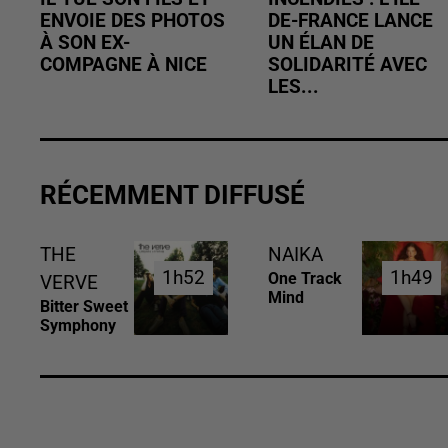
ENVOIE DES PHOTOS
DE-FRANCE LANCE
À SON EX-
UN ÉLAN DE
COMPAGNE À NICE
SOLIDARITÉ AVEC
LES...
RÉCEMMENT DIFFUSÉ
THE
NAIKA
1h52
1h52
1h49
1h49
One Track
VERVE
Mind
Bitter Sweet
Symphony