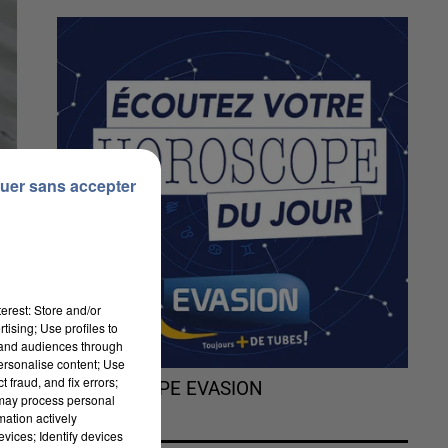
uer sans accepter
erest: Store and/or
tising; Use profiles to
tand audiences through
personalise content; Use
 fraud, and fix errors;
L'HOROSCOPE EVASION
 may process personal
mation actively
vices; Identify devices