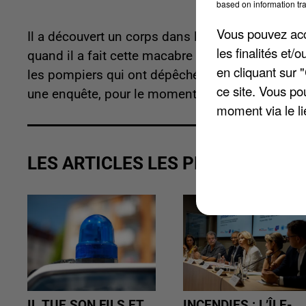
based on information tra
Vous pouvez acce
Il a découvert un corps dans la végétation des 
les finalités et
quand il a fait cette macabre découverte près d
en cliquant sur 
les pompiers qui ont dépêché quatre plongeurs.
ce site. Vous po
une enquête, pour le moment le corps est méco
moment via le li
LES ARTICLES LES PLUS VUS
IL TUE SON FILS ET
INCENDIES : L’ÎLE-