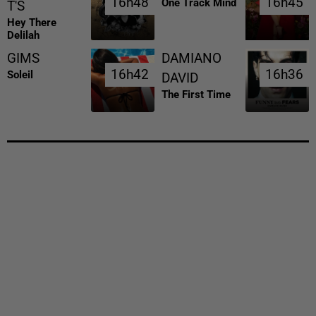
16h48
16h48
16h45
16h45
One Track Mind
T'S
Hey There
Delilah
GIMS
DAMIANO
16h42
16h42
16h36
16h36
Soleil
DAVID
The First Time