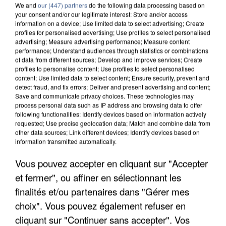
We and
our (447) partners
do the following data processing based on
your consent and/or our legitimate interest: Store and/or access
information on a device; Use limited data to select advertising; Create
profiles for personalised advertising; Use profiles to select personalised
advertising; Measure advertising performance; Measure content
performance; Understand audiences through statistics or combinations
of data from different sources; Develop and improve services; Create
profiles to personalise content; Use profiles to select personalised
content; Use limited data to select content; Ensure security, prevent and
detect fraud, and fix errors; Deliver and present advertising and content;
Save and communicate privacy choices. These technologies may
process personal data such as IP address and browsing data to offer
following functionalities: Identify devices based on information actively
requested; Use precise geolocation data; Match and combine data from
other data sources; Link different devices; Identify devices based on
information transmitted automatically.
UNE TOURISTE DE L’OISE EMPORTÉE PAR UNE
Vous pouvez accepter en cliquant sur "Accepter
COULÉE DE BOUE EN HAUTE-SAVOIE
et fermer", ou affiner en sélectionnant les
finalités et/ou partenaires dans "Gérer mes
choix". Vous pouvez également refuser en
cliquant sur "Continuer sans accepter". Vos