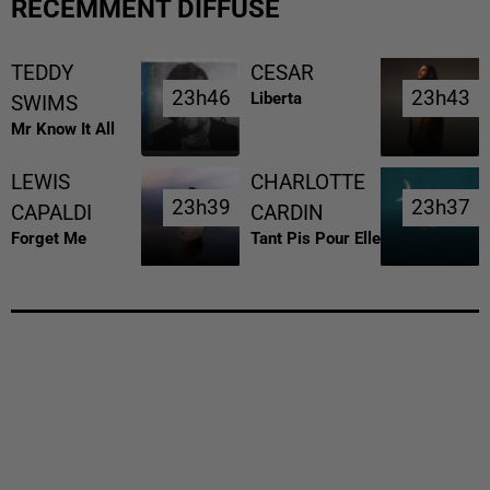
RÉCEMMENT DIFFUSÉ
TEDDY
CESAR
23h46
23h46
23h43
23h43
Liberta
SWIMS
Mr Know It All
LEWIS
CHARLOTTE
23h39
23h39
23h37
23h37
CAPALDI
CARDIN
Forget Me
Tant Pis Pour Elle