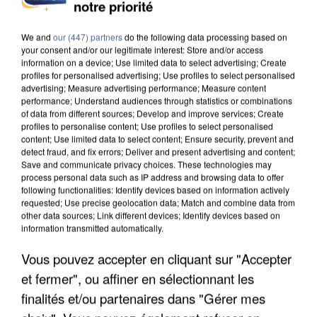
INCENDIES : L’ÎLE-DE-FRANCE LANCE UN ÉLAN
notre priorité
DE SOLIDARITÉ AVEC LES...
We and
our (447) partners
do the following data processing based on
your consent and/or our legitimate interest: Store and/or access
information on a device; Use limited data to select advertising; Create
profiles for personalised advertising; Use profiles to select personalised
advertising; Measure advertising performance; Measure content
performance; Understand audiences through statistics or combinations
of data from different sources; Develop and improve services; Create
profiles to personalise content; Use profiles to select personalised
content; Use limited data to select content; Ensure security, prevent and
detect fraud, and fix errors; Deliver and present advertising and content;
Save and communicate privacy choices. These technologies may
process personal data such as IP address and browsing data to offer
following functionalities: Identify devices based on information actively
requested; Use precise geolocation data; Match and combine data from
other data sources; Link different devices; Identify devices based on
information transmitted automatically.
Vous pouvez accepter en cliquant sur "Accepter
APRÈS TOUTES CES CANICULES, LES REFUGES
et fermer", ou affiner en sélectionnant les
DE FAUNE SAUVAGE SONT...
finalités et/ou partenaires dans "Gérer mes