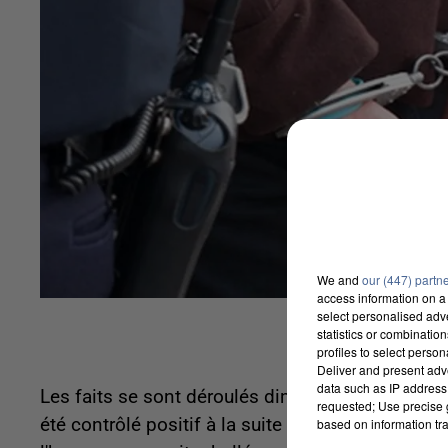
We and
our (447) partn
access information on a 
select personalised ad
statistics or combinatio
profiles to select person
Deliver and present adv
data such as IP address 
Les faits se sont déroulés dimanche dernier au 
requested; Use precise g
été contrôlé positif à la suite d'un dépistage d'
based on information tra