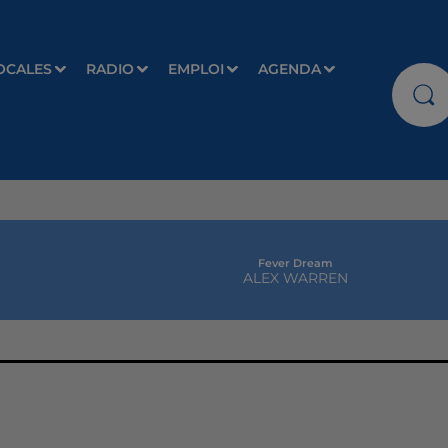
OCALES
RADIO
EMPLOI
AGENDA
Fever Dream
ALEX WARREN