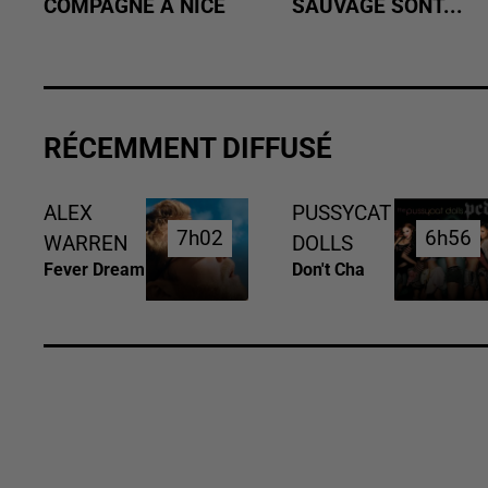
COMPAGNE À NICE
SAUVAGE SONT...
RÉCEMMENT DIFFUSÉ
ALEX
PUSSYCAT
7h02
7h02
6h56
6h56
WARREN
DOLLS
Fever Dream
Don't Cha