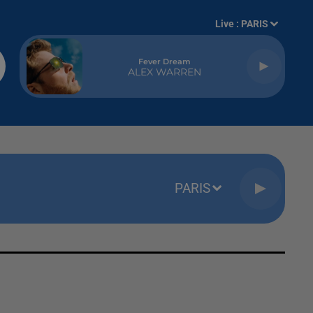
Live :
PARIS
Fever Dream
ALEX WARREN
PARIS