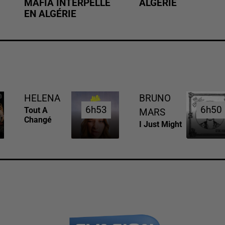
MAFIA INTERPELLÉ
ALGÉRIE
EN ALGÉRIE
HELENA
BRUNO
6h53
6h53
6h50
6h50
Tout A
MARS
Changé
I Just Might