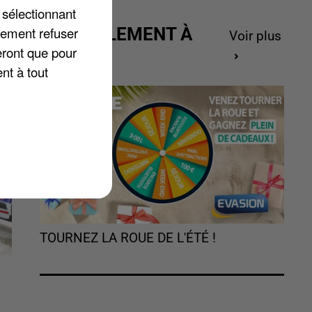
 sélectionnant
lement refuser
ACTUELLEMENT À
Voir plus
eront que pour
GAGNER
nt à tout
TOURNEZ LA ROUE DE L'ÉTÉ !