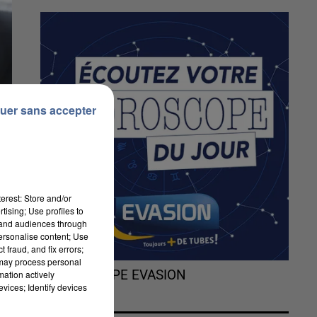
uer sans accepter
erest: Store and/or
tising; Use profiles to
tand audiences through
personalise content; Use
 fraud, and fix errors;
 may process personal
L'HOROSCOPE EVASION
mation actively
vices; Identify devices