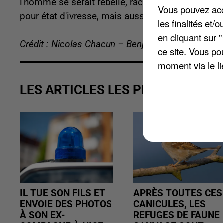
l'homme se serait rebellé, raconte
L'Echo Républ
Vous pouvez acce
pour état d'ivresse, mais aussi outrage, rébellion
les finalités et
en cliquant sur 
Crédit : Nicolas Chacun – Benjamin Swiniarski
ce site. Vous po
moment via le li
LES ARTICLES LES PLUS VUS
IL TUE SON FILS ET
APRÈS TOUTES CES
ENVOIE DES PHOTOS
CANICULES, LES
À SON EX-
REFUGES DE FAUNE