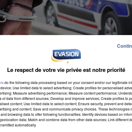
Contin
Le respect de votre vie privée est notre priorité
ers
do the following data processing based on your consent and/or our legitimate int
device; Use limited data to select advertising; Create profiles for personalised adver
vertising; Measure advertising performance; Measure content performance; Unders
ns of data from different sources; Develop and improve services; Create profiles to 
alised content; Use limited data to select content; Ensure security, prevent and detect
ertising and content; Save and communicate privacy choices. These technologies
and browsing data to offer following functionalities: Identify devices based on infor
matin, dans la ville. Âgé de 22 ans, le jeune homme a
eolocation data; Match and combine data from other data sources; Link different de
alcoolémie. Une fois placé en cellule de dégrisement,
nsmitted automatically.