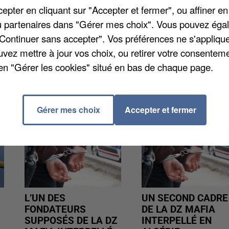
icain
. Il sera prochainement poursuivi par la justice
pter en cliquant sur "Accepter et fermer", ou affiner en
 et violences volontaires sur les policiers.
/ou partenaires dans "Gérer mes choix". Vous pouvez éga
"Continuer sans accepter". Vos préférences ne s'appliqu
uvez mettre à jour vos choix, ou retirer votre consenteme
en "Gérer les cookies" situé en bas de chaque page.
Gérer mes choix
Accepter et fermer
L’UN DES
UN SECOND CADRE
FONDATEURS
DE LA DZ MAFIA
SUPPOSÉS DE LA DZ
INTERPELLÉ EN