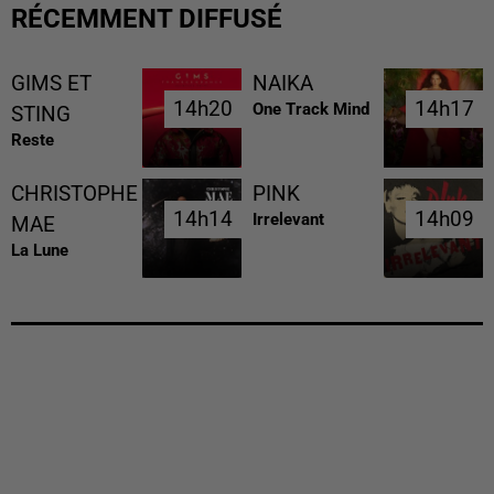
RÉCEMMENT DIFFUSÉ
GIMS ET
NAIKA
14h20
14h20
14h17
14h17
One Track Mind
STING
Reste
CHRISTOPHE
PINK
14h14
14h14
14h09
14h09
Irrelevant
MAE
La Lune