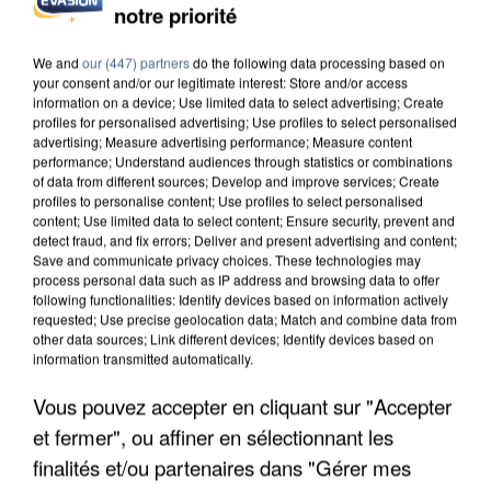
notre priorité
UN SECOND CADRE DE LA DZ MAFIA
INTERPELLÉ EN ALGÉRIE
We and
our (447) partners
do the following data processing based on
your consent and/or our legitimate interest: Store and/or access
information on a device; Use limited data to select advertising; Create
profiles for personalised advertising; Use profiles to select personalised
advertising; Measure advertising performance; Measure content
performance; Understand audiences through statistics or combinations
of data from different sources; Develop and improve services; Create
profiles to personalise content; Use profiles to select personalised
content; Use limited data to select content; Ensure security, prevent and
detect fraud, and fix errors; Deliver and present advertising and content;
Save and communicate privacy choices. These technologies may
process personal data such as IP address and browsing data to offer
following functionalities: Identify devices based on information actively
requested; Use precise geolocation data; Match and combine data from
other data sources; Link different devices; Identify devices based on
information transmitted automatically.
Vous pouvez accepter en cliquant sur "Accepter
et fermer", ou affiner en sélectionnant les
UNE TOURISTE DE L’OISE EMPORTÉE PAR UNE
COULÉE DE BOUE EN HAUTE-SAVOIE
finalités et/ou partenaires dans "Gérer mes