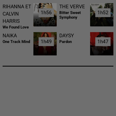
RIHANNA ET
THE VERVE
1h56
1h56
1h52
1h52
Bitter Sweet
CALVIN
Symphony
HARRIS
We Found Love
NAIKA
DAYSY
1h49
1h49
1h47
1h47
One Track Mind
Pardon