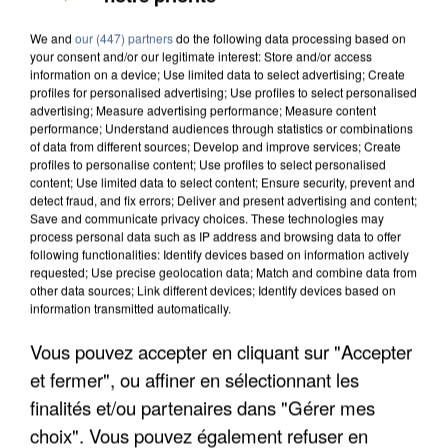
We and
our (447) partners
do the following data processing based on
your consent and/or our legitimate interest: Store and/or access
information on a device; Use limited data to select advertising; Create
profiles for personalised advertising; Use profiles to select personalised
advertising; Measure advertising performance; Measure content
performance; Understand audiences through statistics or combinations
of data from different sources; Develop and improve services; Create
profiles to personalise content; Use profiles to select personalised
content; Use limited data to select content; Ensure security, prevent and
detect fraud, and fix errors; Deliver and present advertising and content;
Save and communicate privacy choices. These technologies may
process personal data such as IP address and browsing data to offer
following functionalities: Identify devices based on information actively
requested; Use precise geolocation data; Match and combine data from
other data sources; Link different devices; Identify devices based on
information transmitted automatically.
Vous pouvez accepter en cliquant sur "Accepter
APRÈS TOUTES CES CANICULES, LES REFUGES
DE FAUNE SAUVAGE SONT...
et fermer", ou affiner en sélectionnant les
finalités et/ou partenaires dans "Gérer mes
choix". Vous pouvez également refuser en