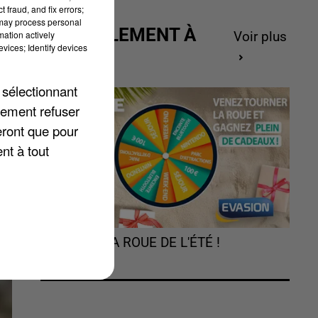
 fraud, and fix errors;
 may process personal
ACTUELLEMENT À
mation actively
Voir plus
vices; Identify devices
GAGNER
e
.
 sélectionnant
n
lement refuser
eront que pour
nt à tout
TOURNEZ LA ROUE DE L'ÉTÉ !