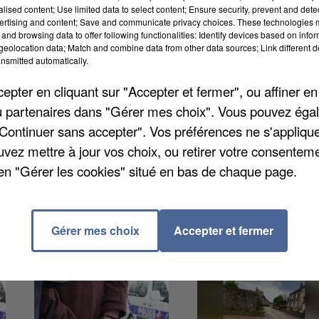
alised content; Use limited data to select content; Ensure security, prevent and detect
ertising and content; Save and communicate privacy choices. These technologies
and browsing data to offer following functionalities: Identify devices based on infor
uai de la Passerelle vers 22h. Un homme sans domicile
eolocation data; Match and combine data from other data sources; Link different de
e lorsque sa tête a heurté un plot en béton. Le voyant
nsmitted automatically.
 de lui venir en aide sans succès, raconte
Actu Essonn
pter en cliquant sur "Accepter et fermer", ou affiner en
s sur les lieux. Ils ont récupéré la victime à enviro
/ou partenaires dans "Gérer mes choix". Vous pouvez éga
iaque, la victime est décédée sur place.
"Continuer sans accepter". Vos préférences ne s'appliqu
uvez mettre à jour vos choix, ou retirer votre consenteme
en "Gérer les cookies" situé en bas de chaque page.
Gérer mes choix
Accepter et fermer