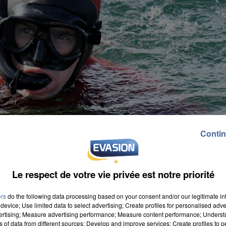
Contin
Le respect de votre vie privée est notre priorité
ers
do the following data processing based on your consent and/or our legitimate int
device; Use limited data to select advertising; Create profiles for personalised adver
vertising; Measure advertising performance; Measure content performance; Unders
ns of data from different sources; Develop and improve services; Create profiles to 