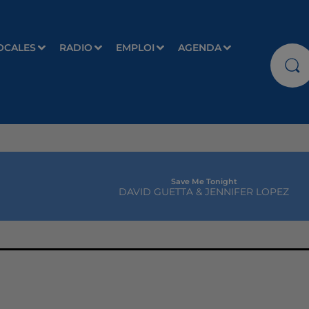
OCALES
RADIO
EMPLOI
AGENDA
Save Me Tonight
DAVID GUETTA & JENNIFER LOPEZ