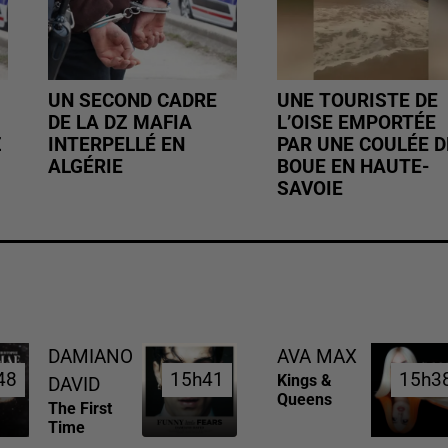
UN SECOND CADRE
UNE TOURISTE DE
DE LA DZ MAFIA
L’OISE EMPORTÉE
Z
INTERPELLÉ EN
PAR UNE COULÉE D
ALGÉRIE
BOUE EN HAUTE-
SAVOIE
DAMIANO
AVA MAX
48
48
15h41
15h41
15h3
15h3
Kings &
DAVID
Queens
The First
Time