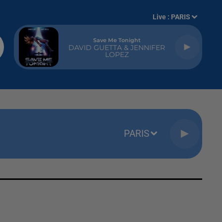
Live :
PARIS
Save Me Tonight
DAVID GUETTA & JENNIFER
LOPEZ
PARIS