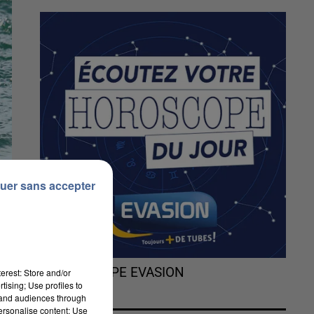
uer sans accepter
L'HOROSCOPE EVASION
erest: Store and/or
tising; Use profiles to
tand audiences through
personalise content; Use