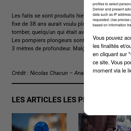
profiles to select person
Deliver and present adv
data such as IP address 
Les faits se sont produits hier lundi près du q
requested; Use precise g
fixe de 38 ans aurait voulu plonger dans le fleuv
based on information tra
tomber, quelqu'un qui était avec lui aurait tenté
Vous pouvez acce
Les pompiers plongeurs sont rapidement intervenu
les finalités et
3 mètres de profondeur. Malgré un massage card
en cliquant sur 
ce site. Vous po
moment via le li
Crédit : Nicolas Chacun – Anaïs Boubrit
LES ARTICLES LES PLUS VUS