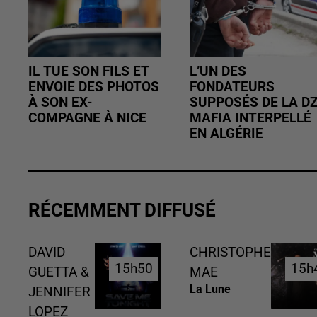
IL TUE SON FILS ET
L’UN DES
ENVOIE DES PHOTOS
FONDATEURS
À SON EX-
SUPPOSÉS DE LA D
COMPAGNE À NICE
MAFIA INTERPELLÉ
EN ALGÉRIE
RÉCEMMENT DIFFUSÉ
DAVID
CHRISTOPHE
15h50
15h50
15h
15h
GUETTA &
MAE
La Lune
JENNIFER
LOPEZ