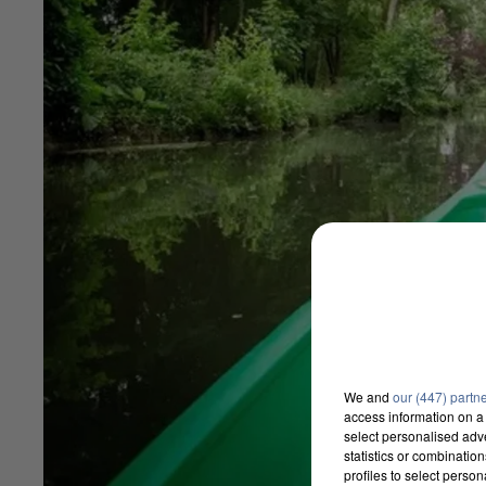
We and
our (447) partn
access information on a 
select personalised ad
statistics or combinatio
profiles to select person