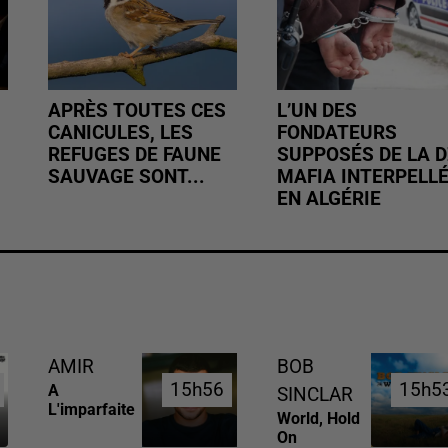
APRÈS TOUTES CES
L’UN DES
CANICULES, LES
FONDATEURS
REFUGES DE FAUNE
SUPPOSÉS DE LA D
SAUVAGE SONT...
MAFIA INTERPELL
EN ALGÉRIE
AMIR
BOB
15h56
15h56
15h5
15h5
A
SINCLAR
L'imparfaite
World, Hold
On