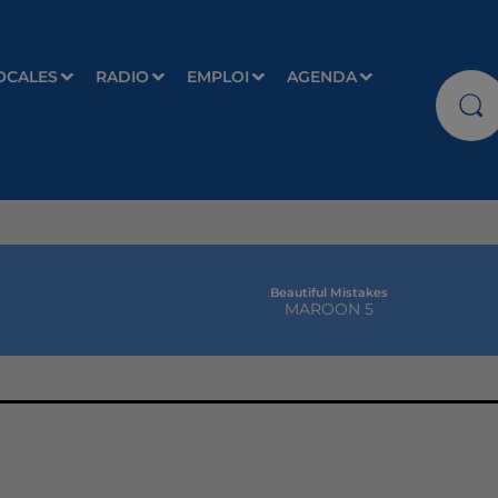
OCALES
RADIO
EMPLOI
AGENDA
Beautiful Mistakes
MAROON 5