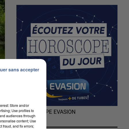
uer sans accepter
erest: Store and/or
tising; Use profiles to
L'HOROSCOPE EVASION
tand audiences through
personalise content; Use
 fraud, and fix errors;