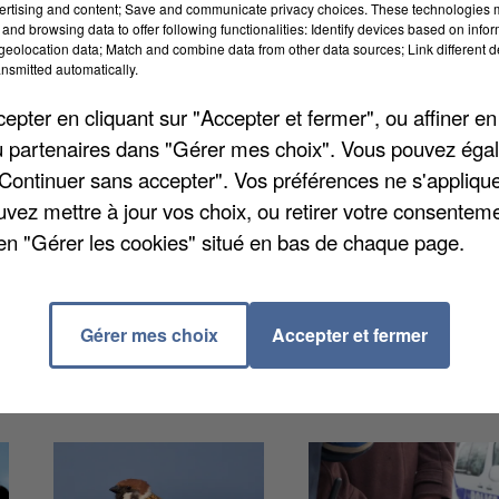
ertising and content; Save and communicate privacy choices. These technologies
and browsing data to offer following functionalities: Identify devices based on infor
eolocation data; Match and combine data from other data sources; Link different de
nsmitted automatically.
nes-sur-Eure. Un habitant d’Auneau, est tombé dans la
pter en cliquant sur "Accepter et fermer", ou affiner en
et. Âgé de 66 ans, l’homme a été victime d’un malais
/ou partenaires dans "Gérer mes choix". Vous pouvez éga
sortir son chien attaché à l’embarcation. Malgré les
"Continuer sans accepter". Vos préférences ne s'appliqu
 la victime n’a pas pu être réanimée. Les autres
uvez mettre à jour vos choix, ou retirer votre consenteme
on l’Echo Républicain.
en "Gérer les cookies" situé en bas de chaque page.
Gérer mes choix
Accepter et fermer