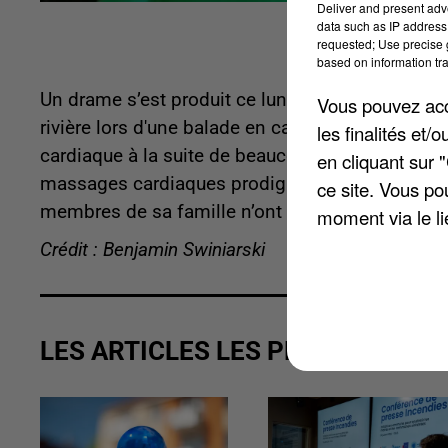
Deliver and present adv
data such as IP address 
requested; Use precise g
based on information tra
Un drame s’est produit ce lundi 18 avril à Garen
Vous pouvez acce
rivière lors d'une balade en canoé non loin d’An
les finalités et
cardiaque à la suite de beaucoup d’efforts pour 
en cliquant sur 
massages cardiaques prodigués par les pompiers,
ce site. Vous po
membres de sa famille n’ont pas été blessés sel
moment via le li
Crédit : Benjamin Swiniarski
LES ARTICLES LES PLUS VUS