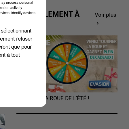
 may process personal
mation actively
ACTUELLEMENT À
vices; Identify devices
Voir plus
GAGNER
 sélectionnant
e
lement refuser
eront que pour
nt à tout
TOURNEZ LA ROUE DE L'ÉTÉ !