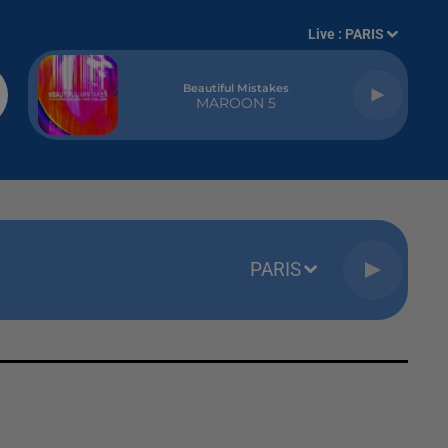
Live :
PARIS
Beautiful Mistakes
MAROON 5
PARIS