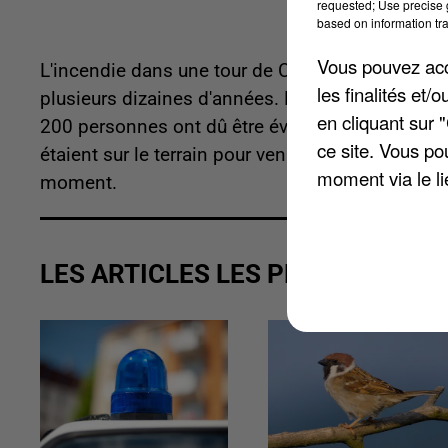
requested; Use precise g
based on information tra
Vous pouvez acce
L'incendie dans une tour de Creil a été fatal, same
les finalités et
plusieurs dizaines d'années. Et il y a eu une tre
en cliquant sur 
200 personnes ont dû être évacuées, accueilli
ce site. Vous po
étaient sur le terrain pour venir à bout des flam
moment via le li
moment.
LES ARTICLES LES PLUS VUS