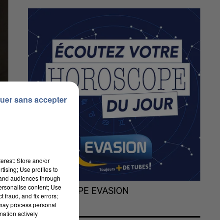
uer sans accepter
erest: Store and/or
tising; Use profiles to
tand audiences through
personalise content; Use
L'HOROSCOPE EVASION
 fraud, and fix errors;
 may process personal
mation actively