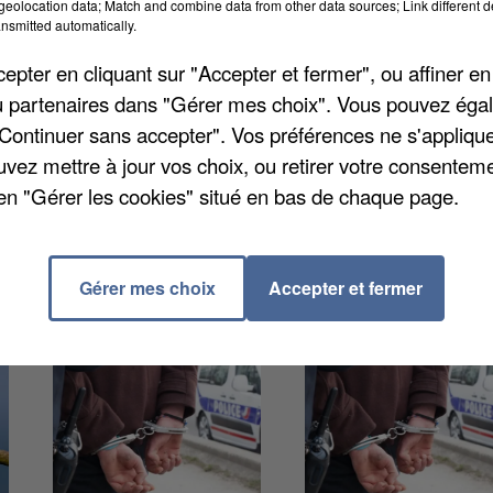
eolocation data; Match and combine data from other data sources; Link different de
nsmitted automatically.
pter en cliquant sur "Accepter et fermer", ou affiner en
di dernier. Il s'agit d'un épicier qui résidait là depuis
/ou partenaires dans "Gérer mes choix". Vous pouvez éga
ntaine de blessés, intoxiqués par la fumée, et plus de
"Continuer sans accepter". Vos préférences ne s'appliqu
es ensuite dans un gymnase. Pas moins de 57 pompie
uvez mettre à jour vos choix, ou retirer votre consenteme
mes. L'origine du sinistre reste inconnue pour le
en "Gérer les cookies" situé en bas de chaque page.
Gérer mes choix
Accepter et fermer