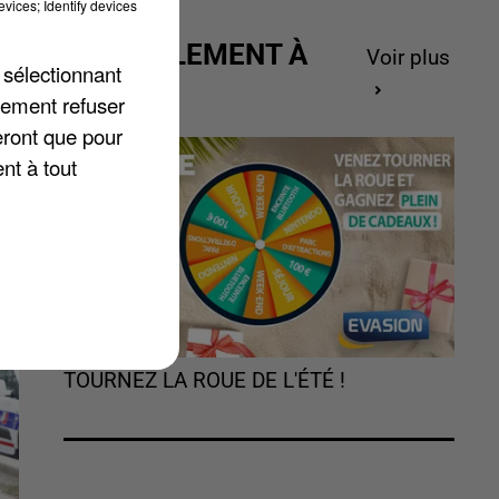
vices; Identify devices
ACTUELLEMENT À
Voir plus
 sélectionnant
GAGNER
lement refuser
eront que pour
rs
nt à tout
TOURNEZ LA ROUE DE L'ÉTÉ !