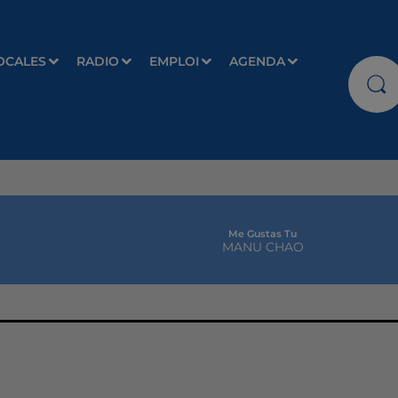
OCALES
RADIO
EMPLOI
AGENDA
Me Gustas Tu
MANU CHAO