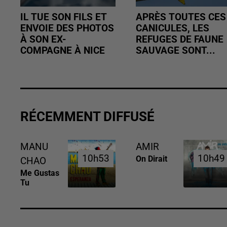
IL TUE SON FILS ET
APRÈS TOUTES CES
ENVOIE DES PHOTOS
CANICULES, LES
À SON EX-
REFUGES DE FAUNE
COMPAGNE À NICE
SAUVAGE SONT...
RÉCEMMENT DIFFUSÉ
MANU
AMIR
10h53
10h53
10h49
10h49
On Dirait
CHAO
Me Gustas
Tu