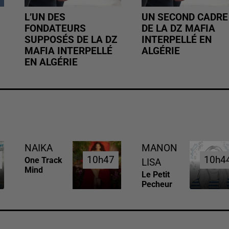
L’UN DES
UN SECOND CADRE
FONDATEURS
DE LA DZ MAFIA
SUPPOSÉS DE LA DZ
INTERPELLÉ EN
MAFIA INTERPELLÉ
ALGÉRIE
EN ALGÉRIE
NAIKA
MANON
10h47
10h47
10h4
10h4
One Track
LISA
Mind
Le Petit
Pecheur