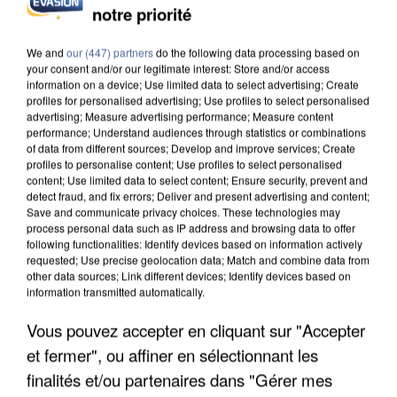
notre priorité
L’UN DES FONDATEURS SUPPOSÉS DE LA DZ
MAFIA INTERPELLÉ EN ALGÉRIE
We and
our (447) partners
do the following data processing based on
your consent and/or our legitimate interest: Store and/or access
information on a device; Use limited data to select advertising; Create
profiles for personalised advertising; Use profiles to select personalised
advertising; Measure advertising performance; Measure content
performance; Understand audiences through statistics or combinations
of data from different sources; Develop and improve services; Create
profiles to personalise content; Use profiles to select personalised
content; Use limited data to select content; Ensure security, prevent and
detect fraud, and fix errors; Deliver and present advertising and content;
Save and communicate privacy choices. These technologies may
process personal data such as IP address and browsing data to offer
following functionalities: Identify devices based on information actively
requested; Use precise geolocation data; Match and combine data from
other data sources; Link different devices; Identify devices based on
information transmitted automatically.
Vous pouvez accepter en cliquant sur "Accepter
et fermer", ou affiner en sélectionnant les
UN SECOND CADRE DE LA DZ MAFIA
INTERPELLÉ EN ALGÉRIE
finalités et/ou partenaires dans "Gérer mes