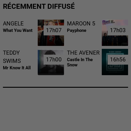
RÉCEMMENT DIFFUSÉ
ANGELE
MAROON 5
17h07
17h07
17h03
17h03
What You Want
Payphone
TEDDY
THE AVENER
17h00
17h00
16h56
16h56
Castle In The
SWIMS
Snow
Mr Know It All