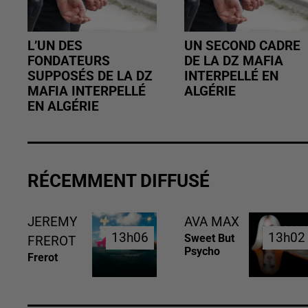
L’UN DES
UN SECOND CADRE
FONDATEURS
DE LA DZ MAFIA
SUPPOSÉS DE LA DZ
INTERPELLÉ EN
MAFIA INTERPELLÉ
ALGÉRIE
EN ALGÉRIE
RÉCEMMENT DIFFUSÉ
JEREMY
AVA MAX
13h06
13h06
13h02
13h02
Sweet But
FREROT
Psycho
Frerot