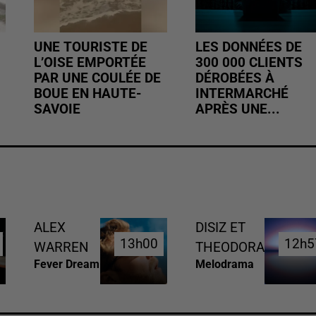
UNE TOURISTE DE
LES DONNÉES DE
L’OISE EMPORTÉE
300 000 CLIENTS
PAR UNE COULÉE DE
DÉROBÉES À
BOUE EN HAUTE-
INTERMARCHÉ
SAVOIE
APRÈS UNE...
ALEX
DISIZ ET
13h00
13h00
12h5
12h5
WARREN
THEODORA
Fever Dream
Melodrama