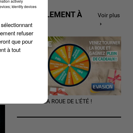
mation actively
vices; Identify devices
ACTUELLEMENT À
Voir plus
GAGNER
 sélectionnant
lement refuser
y.
eront que pour
.
nt à tout
TOURNEZ LA ROUE DE L'ÉTÉ !