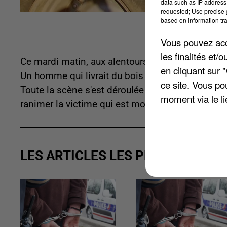
data such as IP address 
requested; Use precise g
based on information tra
Vous pouvez acce
les finalités et
Ce mardi matin, aux alentours de 8 heures, un 
en cliquant sur 
Un homme qui livrait du bois s'est fait écraser ent
ce site. Vous po
Toute la scène s'est déroulée dans la rue Charles
moment via le li
ranimer la victime qui est morte sur le coup.
LES ARTICLES LES PLUS VUS