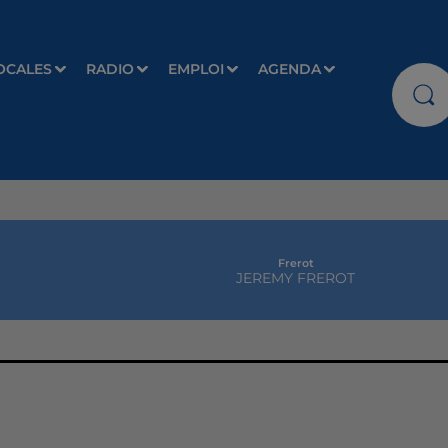
OCALES
RADIO
EMPLOI
AGENDA
Frerot
JEREMY FREROT