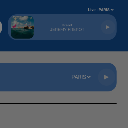
Live :
PARIS
Frerot
JEREMY FREROT
PARIS