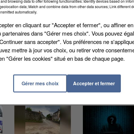
and browsing data to offer following functionalities: Identify devices based on infor
eolocation data; Match and combine data from other data sources; Link different de
nsmitted automatically.
pter en cliquant sur "Accepter et fermer", ou affiner en
/ou partenaires dans "Gérer mes choix". Vous pouvez éga
accident mortel est survenu dans la commune de Cagn
"Continuer sans accepter". Vos préférences ne s'appliqu
re une voiture et son tracteur, qu'il tentait de stopper
uvez mettre à jour vos choix, ou retirer votre consenteme
-Baudelaire. Les secours n'ont rien pu faire pour
en "Gérer les cookies" situé en bas de chaque page.
Gérer mes choix
Accepter et fermer