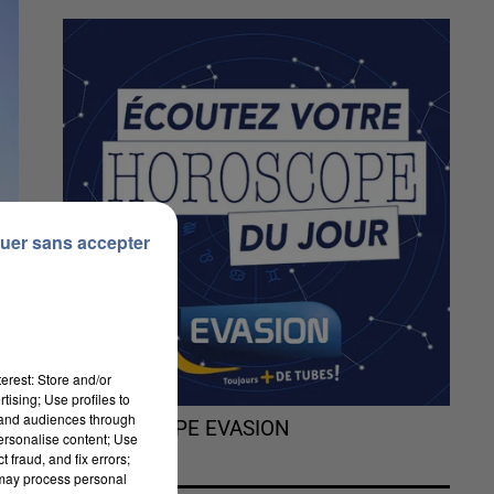
uer sans accepter
erest: Store and/or
tising; Use profiles to
tand audiences through
L'HOROSCOPE EVASION
personalise content; Use
 fraud, and fix errors;
 may process personal