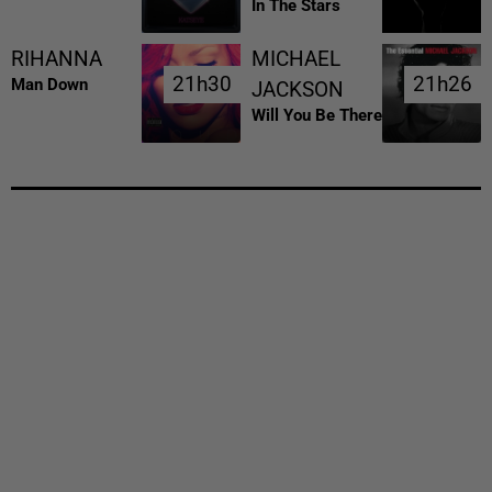
In The Stars
RIHANNA
MICHAEL
21h30
21h30
21h26
21h26
Man Down
JACKSON
Will You Be There