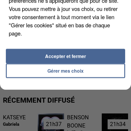
préférences ne s'appliqueront que pour ce site.
Vous pouvez mettre à jour vos choix, ou retirer
votre consentement à tout moment via le lien
"Gérer les cookies" situé en bas de chaque
page.
Accepter et fermer
L’UN DES FONDATEURS SUPPOSÉS DE LA DZ
MAFIA INTERPELLÉ EN ALGÉRIE
Gérer mes choix
RÉCEMMENT DIFFUSÉ
KATSEYE
BENSON
21h37
21h37
21h34
21h34
Gabriela
BOONE