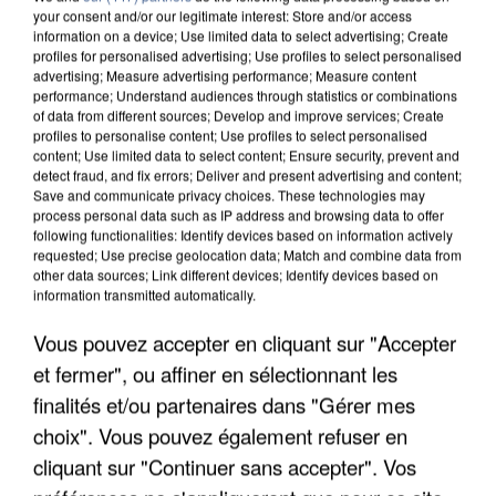
your consent and/or our legitimate interest: Store and/or access
information on a device; Use limited data to select advertising; Create
profiles for personalised advertising; Use profiles to select personalised
advertising; Measure advertising performance; Measure content
performance; Understand audiences through statistics or combinations
of data from different sources; Develop and improve services; Create
profiles to personalise content; Use profiles to select personalised
content; Use limited data to select content; Ensure security, prevent and
detect fraud, and fix errors; Deliver and present advertising and content;
Save and communicate privacy choices. These technologies may
process personal data such as IP address and browsing data to offer
following functionalities: Identify devices based on information actively
requested; Use precise geolocation data; Match and combine data from
other data sources; Link different devices; Identify devices based on
information transmitted automatically.
APRÈS TOUTES CES CANICULES, LES REFUGES
DE FAUNE SAUVAGE SONT...
Vous pouvez accepter en cliquant sur "Accepter
et fermer", ou affiner en sélectionnant les
finalités et/ou partenaires dans "Gérer mes
choix". Vous pouvez également refuser en
cliquant sur "Continuer sans accepter". Vos