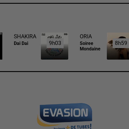
SHAKIRA
ORIA
9h03
9h03
8h59
8h59
Dai Dai
Soiree
Mondaine