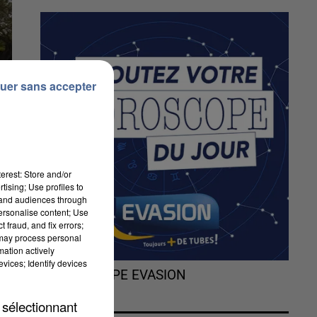
uer sans accepter
erest: Store and/or
tising; Use profiles to
tand audiences through
personalise content; Use
 fraud, and fix errors;
 may process personal
mation actively
vices; Identify devices
e
L'HOROSCOPE EVASION
 sélectionnant