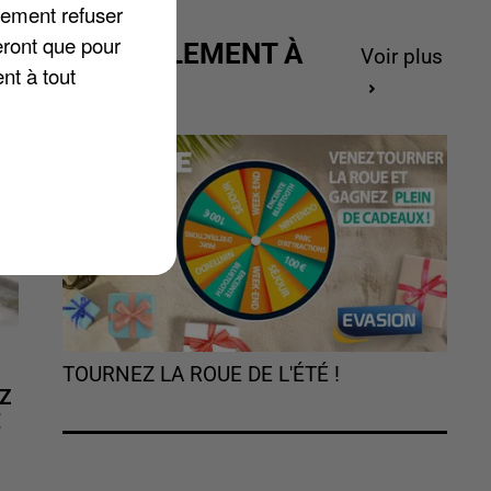
lement refuser
eront que pour
ACTUELLEMENT À
Voir plus
nt à tout
GAGNER
TOURNEZ LA ROUE DE L'ÉTÉ !
Z
É