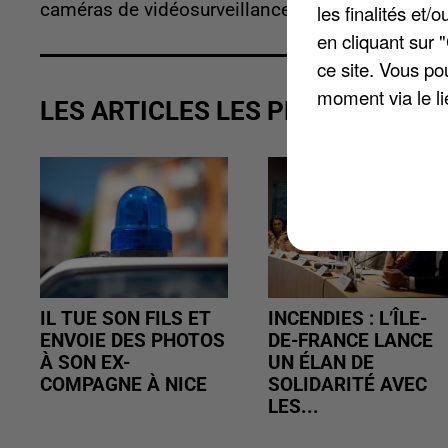
caméras de vidéosurveillance, les enquêteurs von
les finalités et
en cliquant sur 
ce site. Vous po
moment via le li
LES ARTICLES LES PLUS VUS
IL TUE SON FILS ET
INCENDIES : L’ÎLE-
ENVOIE DES PHOTOS
DE-FRANCE LANCE
À SON EX-
UN ÉLAN DE
COMPAGNE À NICE
SOLIDARITÉ AVEC
LES...