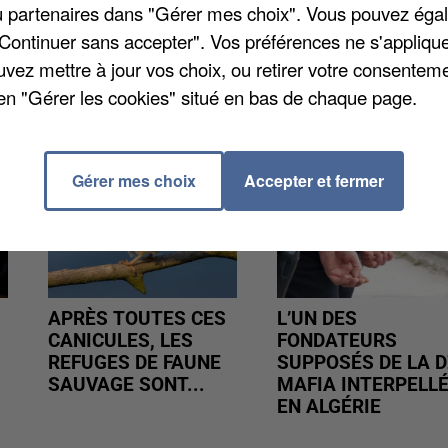
t pouvoir retrouver le malfaiteur.
/ou partenaires dans "Gérer mes choix". Vous pouvez éga
"Continuer sans accepter". Vos préférences ne s'appliqu
uvez mettre à jour vos choix, ou retirer votre consenteme
en "Gérer les cookies" situé en bas de chaque page.
Gérer mes choix
Accepter et fermer
APRÈS TOUTES CES
L’UN DES
CANICULES, LES
FONDATEURS
REFUGES DE FAUNE
SUPPOSÉS DE LA D
SAUVAGE SONT...
MAFIA INTERPELL
EN ALGÉRIE