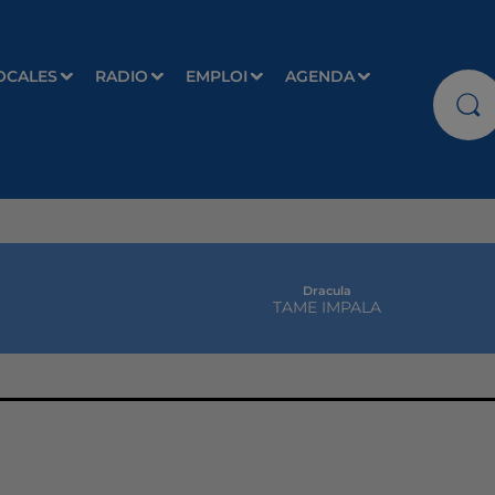
OCALES
RADIO
EMPLOI
AGENDA
Dracula
TAME IMPALA