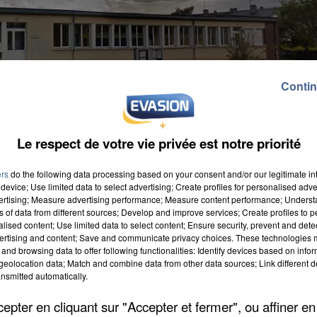
Contin
Le respect de votre vie privée est notre priorité
ers
do the following data processing based on your consent and/or our legitimate int
device; Use limited data to select advertising; Create profiles for personalised adver
vertising; Measure advertising performance; Measure content performance; Unders
ns of data from different sources; Develop and improve services; Create profiles to 
alised content; Use limited data to select content; Ensure security, prevent and detect
ertising and content; Save and communicate privacy choices. These technologies
and browsing data to offer following functionalities: Identify devices based on infor
eolocation data; Match and combine data from other data sources; Link different de
 des employés pour se rendre dans les locaux de l'écol
nsmitted automatically.
card
Il est entré sans effraction et a dérobé trois
Une plainte a été déposée au commissariat. Grâce aux
pter en cliquant sur "Accepter et fermer", ou affiner en