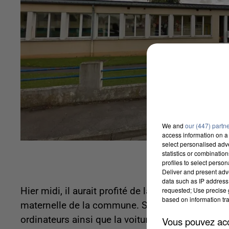
We and
our (447) partn
access information on a 
select personalised ad
statistics or combinatio
profiles to select person
Deliver and present adv
data such as IP address 
requested; Use precise g
Hier midi, il aurait profité de la pause déjeuner
based on information tra
maternelle de la commune. Selon
Le Courrier Pi
ordinateurs ainsi que la voiture d'un employé. 
Vous pouvez acce