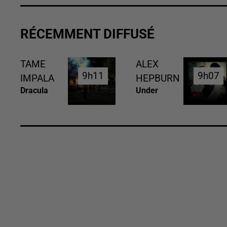
RÉCEMMENT DIFFUSÉ
TAME
ALEX
9h11
9h11
9h07
9h07
IMPALA
HEPBURN
Dracula
Under