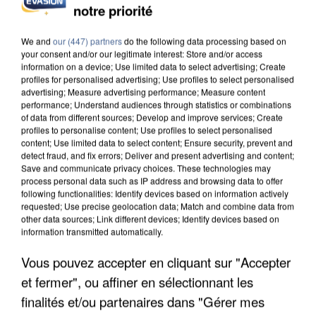
notre priorité
INCENDIES : L’ÎLE-DE-FRANCE LANCE UN ÉLAN
DE SOLIDARITÉ AVEC LES...
We and
our (447) partners
do the following data processing based on
your consent and/or our legitimate interest: Store and/or access
information on a device; Use limited data to select advertising; Create
profiles for personalised advertising; Use profiles to select personalised
advertising; Measure advertising performance; Measure content
performance; Understand audiences through statistics or combinations
of data from different sources; Develop and improve services; Create
profiles to personalise content; Use profiles to select personalised
content; Use limited data to select content; Ensure security, prevent and
detect fraud, and fix errors; Deliver and present advertising and content;
Save and communicate privacy choices. These technologies may
process personal data such as IP address and browsing data to offer
following functionalities: Identify devices based on information actively
requested; Use precise geolocation data; Match and combine data from
other data sources; Link different devices; Identify devices based on
information transmitted automatically.
Vous pouvez accepter en cliquant sur "Accepter
et fermer", ou affiner en sélectionnant les
APRÈS TOUTES CES CANICULES, LES REFUGES
DE FAUNE SAUVAGE SONT...
finalités et/ou partenaires dans "Gérer mes