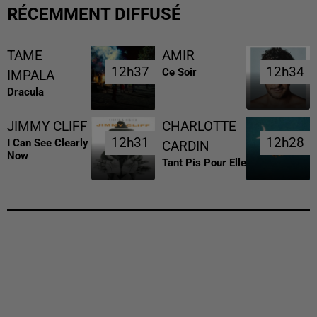
RÉCEMMENT DIFFUSÉ
TAME
AMIR
12h37
12h37
12h34
12h34
Ce Soir
IMPALA
Dracula
JIMMY CLIFF
CHARLOTTE
12h31
12h31
12h28
12h28
I Can See Clearly
CARDIN
Now
Tant Pis Pour Elle