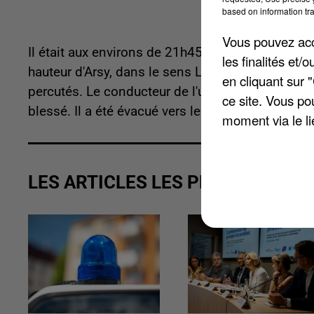
based on information tra
Vous pouvez acce
Il était aux environs de 21h45, hier jeudi, lorsqu'
les finalités et
hauteur d'Arsy, dans le sens Lille-Paris. Un poids 
en cliquant sur 
percutés. Le conducteur de l'utilitaire, un homm
ce site. Vous po
blessé. Il a été évacué vers le centre hospitali
moment via le li
LES ARTICLES LES PLUS VUS