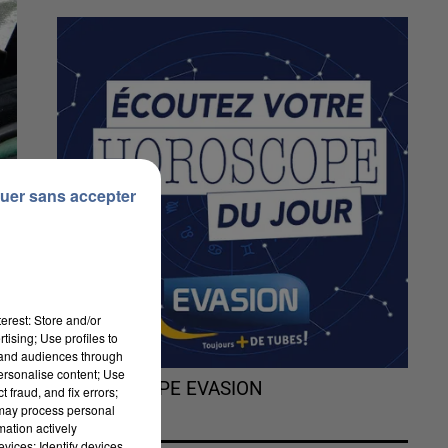
uer sans accepter
erest: Store and/or
tising; Use profiles to
tand audiences through
personalise content; Use
L'HOROSCOPE EVASION
 fraud, and fix errors;
 may process personal
mation actively
vices; Identify devices