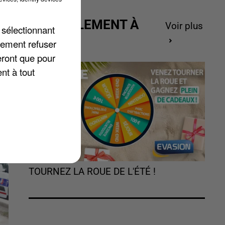
ACTUELLEMENT À
Voir plus
 sélectionnant
GAGNER
 à
lement refuser
eront que pour
nt à tout
.
TOURNEZ LA ROUE DE L'ÉTÉ !