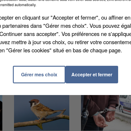
nsmitted automatically.
pter en cliquant sur "Accepter et fermer", ou affiner en
un accident de la route s'est produit sur l'autoroute A1
/ou partenaires dans "Gérer mes choix". Vous pouvez éga
lourd transportant du fret et un utilitaire se sont
"Continuer sans accepter". Vos préférences ne s'appliqu
e de 69 ans de nationalité belge a été grièvement
uvez mettre à jour vos choix, ou retirer votre consenteme
er de Compiègne. Le chauffeur du camion était indemne
en "Gérer les cookies" situé en bas de chaque page.
Gérer mes choix
Accepter et fermer