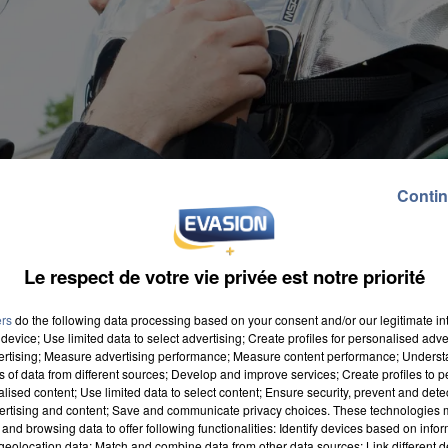
Contin
Le respect de votre vie privée est notre priorité
ers
do the following data processing based on your consent and/or our legitimate int
device; Use limited data to select advertising; Create profiles for personalised adver
vertising; Measure advertising performance; Measure content performance; Unders
ns of data from different sources; Develop and improve services; Create profiles to 
alised content; Use limited data to select content; Ensure security, prevent and detect
ertising and content; Save and communicate privacy choices. These technologies
and browsing data to offer following functionalities: Identify devices based on infor
eolocation data; Match and combine data from other data sources; Link different de