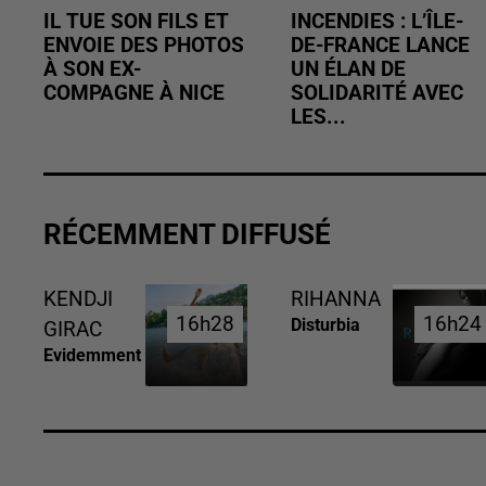
IL TUE SON FILS ET
INCENDIES : L’ÎLE-
ENVOIE DES PHOTOS
DE-FRANCE LANCE
À SON EX-
UN ÉLAN DE
COMPAGNE À NICE
SOLIDARITÉ AVEC
LES...
RÉCEMMENT DIFFUSÉ
KENDJI
RIHANNA
16h28
16h28
16h24
16h24
Disturbia
GIRAC
Evidemment