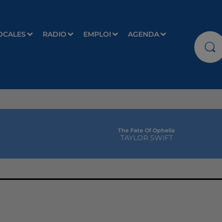
OCALES
RADIO
EMPLOI
AGENDA
The Fate Of Ophelia
TAYLOR SWIFT