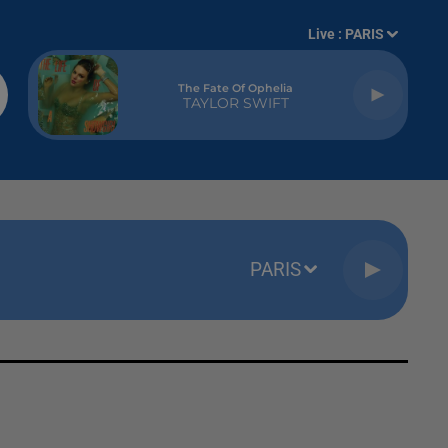
Live :
PARIS
The Fate Of Ophelia
TAYLOR SWIFT
PARIS