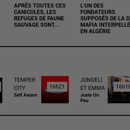
APRÈS TOUTES CES
L’UN DES
CANICULES, LES
FONDATEURS
REFUGES DE FAUNE
SUPPOSÉS DE LA D
SAUVAGE SONT...
MAFIA INTERPELL
EN ALGÉRIE
TEMPER
JUNGELI
16h21
16h21
16h1
16h1
CITY
ET EMMA
Self Aware
Juste Un
Peu