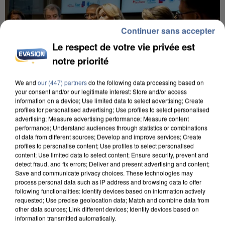
Continuer sans accepter
Le respect de votre vie privée est
notre priorité
We and
our (447) partners
do the following data processing based on
your consent and/or our legitimate interest: Store and/or access
information on a device; Use limited data to select advertising; Create
profiles for personalised advertising; Use profiles to select personalised
INCENDIES : L’ÎLE-DE-FRANCE LANCE UN ÉLAN
advertising; Measure advertising performance; Measure content
DE SOLIDARITÉ AVEC LES...
performance; Understand audiences through statistics or combinations
of data from different sources; Develop and improve services; Create
profiles to personalise content; Use profiles to select personalised
content; Use limited data to select content; Ensure security, prevent and
detect fraud, and fix errors; Deliver and present advertising and content;
Save and communicate privacy choices. These technologies may
process personal data such as IP address and browsing data to offer
following functionalities: Identify devices based on information actively
requested; Use precise geolocation data; Match and combine data from
other data sources; Link different devices; Identify devices based on
information transmitted automatically.