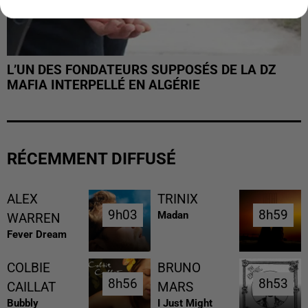
L’UN DES FONDATEURS SUPPOSÉS DE LA DZ
MAFIA INTERPELLÉ EN ALGÉRIE
RÉCEMMENT DIFFUSÉ
ALEX
TRINIX
9h03
9h03
8h59
8h59
Madan
WARREN
Fever Dream
COLBIE
BRUNO
8h56
8h56
8h53
8h53
CAILLAT
MARS
Bubbly
I Just Might