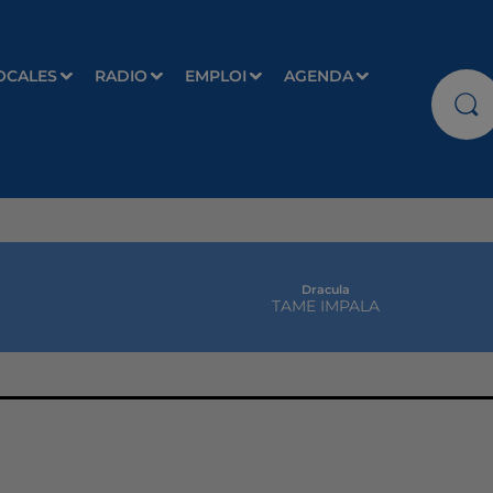
OCALES
RADIO
EMPLOI
AGENDA
Dracula
TAME IMPALA