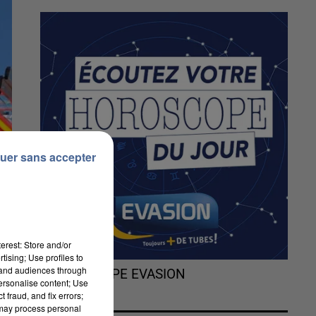
uer sans accepter
erest: Store and/or
tising; Use profiles to
tand audiences through
L'HOROSCOPE EVASION
personalise content; Use
 fraud, and fix errors;
 may process personal