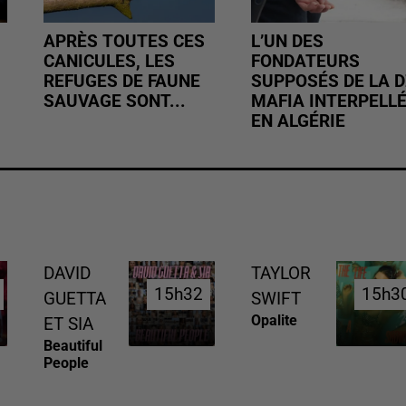
APRÈS TOUTES CES
L’UN DES
CANICULES, LES
FONDATEURS
REFUGES DE FAUNE
SUPPOSÉS DE LA D
SAUVAGE SONT...
MAFIA INTERPELL
EN ALGÉRIE
DAVID
TAYLOR
15h32
15h32
15h3
15h3
GUETTA
SWIFT
Opalite
ET SIA
Beautiful
People