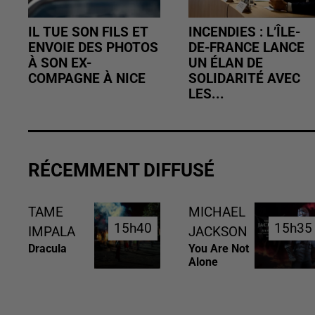
IL TUE SON FILS ET
INCENDIES : L’ÎLE-
ENVOIE DES PHOTOS
DE-FRANCE LANCE
À SON EX-
UN ÉLAN DE
COMPAGNE À NICE
SOLIDARITÉ AVEC
LES...
RÉCEMMENT DIFFUSÉ
TAME
MICHAEL
15h40
15h40
15h35
15h35
IMPALA
JACKSON
Dracula
You Are Not
Alone