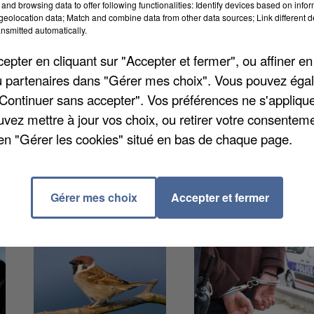
and browsing data to offer following functionalities: Identify devices based on infor
eolocation data; Match and combine data from other data sources; Link different de
nsmitted automatically.
pter en cliquant sur "Accepter et fermer", ou affiner en
peu avant 2 heures du matin, un conducteur a percuté 
/ou partenaires dans "Gérer mes choix". Vous pouvez éga
 de l'Eglise. L'homme aurait perdu le contrôle de son
"Continuer sans accepter". Vos préférences ne s'appliqu
domicile. Il n'a été que légèrement blessé puis
uvez mettre à jour vos choix, ou retirer votre consenteme
en "Gérer les cookies" situé en bas de chaque page.
Gérer mes choix
Accepter et fermer