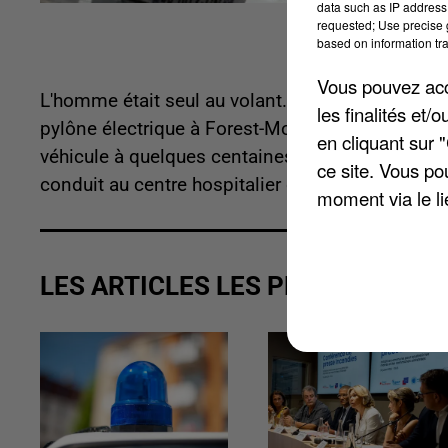
data such as IP address 
requested; Use precise g
based on information tra
Vous pouvez acce
L'homme était seul au volant. La nuit dernière, 
les finalités et
pylône électrique à Forest-Montiers, dans la rue
en cliquant sur 
véhicule à quelques centaines de mètres de son 
ce site. Vous po
conduit au centre hospitalier d'Abbeville.
moment via le li
LES ARTICLES LES PLUS VUS