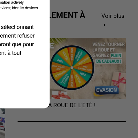
mation actively
vices; Identify devices
ACTUELLEMENT À
Voir plus
GAGNER
 sélectionnant
un
lement refuser
eront que pour
nt à tout
TOURNEZ LA ROUE DE L'ÉTÉ !