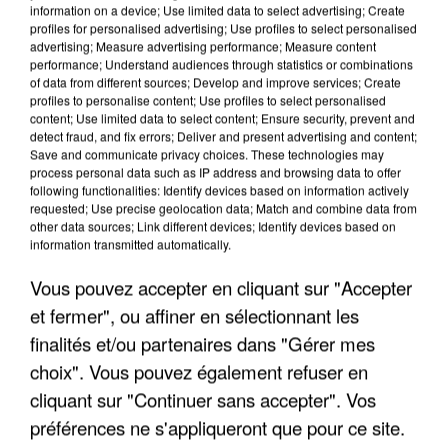
information on a device; Use limited data to select advertising; Create
profiles for personalised advertising; Use profiles to select personalised
advertising; Measure advertising performance; Measure content
performance; Understand audiences through statistics or combinations
of data from different sources; Develop and improve services; Create
profiles to personalise content; Use profiles to select personalised
content; Use limited data to select content; Ensure security, prevent and
detect fraud, and fix errors; Deliver and present advertising and content;
Save and communicate privacy choices. These technologies may
process personal data such as IP address and browsing data to offer
following functionalities: Identify devices based on information actively
requested; Use precise geolocation data; Match and combine data from
L’UN DES FONDATEURS SUPPOSÉS DE LA DZ
other data sources; Link different devices; Identify devices based on
MAFIA INTERPELLÉ EN ALGÉRIE
information transmitted automatically.
Vous pouvez accepter en cliquant sur "Accepter
et fermer", ou affiner en sélectionnant les
finalités et/ou partenaires dans "Gérer mes
choix". Vous pouvez également refuser en
cliquant sur "Continuer sans accepter". Vos
préférences ne s'appliqueront que pour ce site.