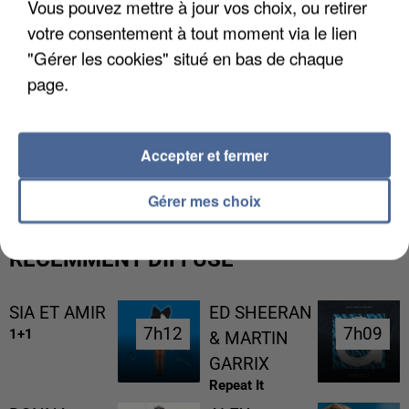
Vous pouvez mettre à jour vos choix, ou retirer
votre consentement à tout moment via le lien
"Gérer les cookies" situé en bas de chaque
page.
UN SECOND CADRE DE LA DZ MAFIA
Accepter et fermer
INTERPELLÉ EN ALGÉRIE
Gérer mes choix
RÉCEMMENT DIFFUSÉ
SIA ET AMIR
ED SHEERAN
7h12
7h12
7h09
7h09
1+1
& MARTIN
GARRIX
Repeat It