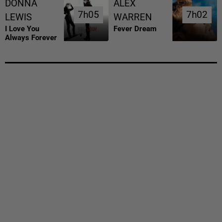
DONNA
ALEX
7h05
7h05
7h02
7h02
LEWIS
WARREN
I Love You
Fever Dream
Always Forever