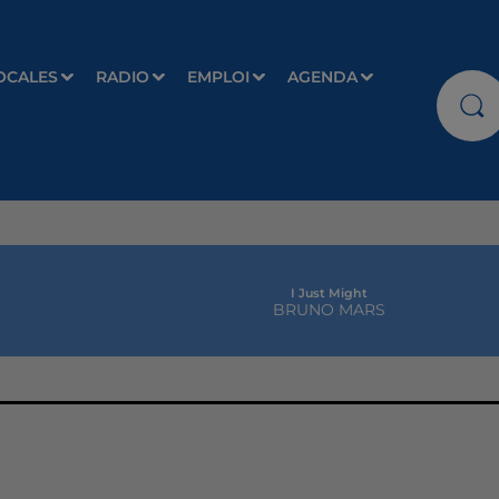
OCALES
RADIO
EMPLOI
AGENDA
I Just Might
BRUNO MARS