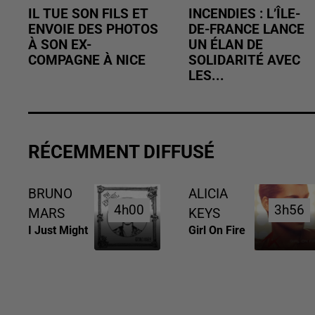
IL TUE SON FILS ET
INCENDIES : L’ÎLE-
ENVOIE DES PHOTOS
DE-FRANCE LANCE
À SON EX-
UN ÉLAN DE
COMPAGNE À NICE
SOLIDARITÉ AVEC
LES...
RÉCEMMENT DIFFUSÉ
BRUNO
ALICIA
4h00
4h00
3h56
3h56
MARS
KEYS
I Just Might
Girl On Fire