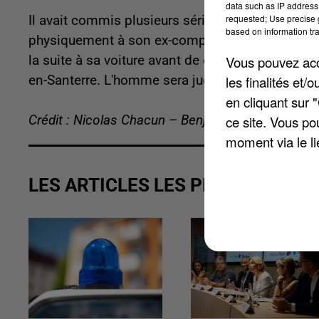
data such as IP address 
requested; Use precise g
Il avait commis plusieurs séries de violences. La 
based on information tra
physiquement à son ex-compagne du côté d'Herl
la suite à sa voiture avant de dégrader un autre 
Vous pouvez acce
en-Santerre. L'homme sera jugé le 8 juin prochai
les finalités et
en cliquant sur 
Crédit : Nicolas Chacun – Benjamin Swiniarski
ce site. Vous po
moment via le li
LES ARTICLES LES PLUS VUS