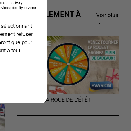
mation actively
vices; Identify devices
ACTUELLEMENT À
Voir plus
r
GAGNER
s-
 sélectionnant
lement refuser
eront que pour
nt à tout
TOURNEZ LA ROUE DE L'ÉTÉ !