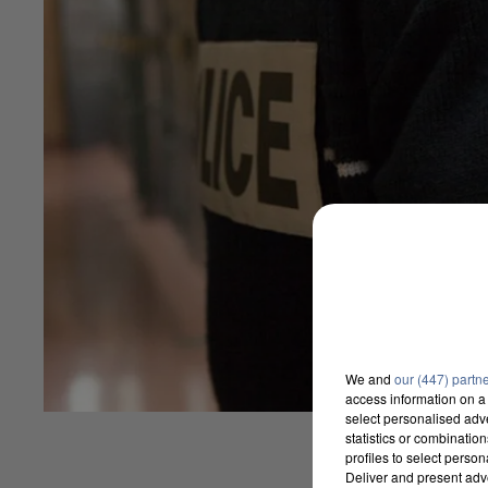
We and
our (447) partn
access information on a 
select personalised ad
statistics or combinatio
profiles to select person
Deliver and present adv