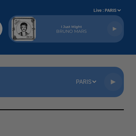
Live :
PARIS
I Just Might
BRUNO MARS
PARIS