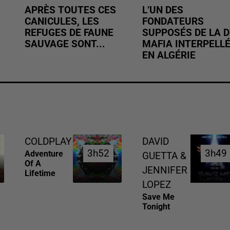
APRÈS TOUTES CES
L’UN DES
CANICULES, LES
FONDATEURS
REFUGES DE FAUNE
SUPPOSÉS DE LA D
SAUVAGE SONT...
MAFIA INTERPELL
EN ALGÉRIE
COLDPLAY
DAVID
3h52
3h52
3h49
3h49
Adventure
GUETTA &
Of A
JENNIFER
Lifetime
LOPEZ
Save Me
Tonight