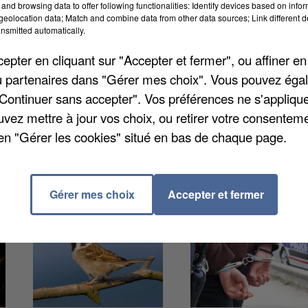
and browsing data to offer following functionalities: Identify devices based on infor
eolocation data; Match and combine data from other data sources; Link different de
première, le 12 mai dernier, quand il s'en était pris
nsmitted automatically.
eville, raconte
Le Courrier Picard
. Il s'était attaqué pa
véhicule le 16 mai à la barre de fer du côté de Rosière
pter en cliquant sur "Accepter et fermer", ou affiner en
n.
/ou partenaires dans "Gérer mes choix". Vous pouvez éga
"Continuer sans accepter". Vos préférences ne s'appliqu
uvez mettre à jour vos choix, ou retirer votre consenteme
en "Gérer les cookies" situé en bas de chaque page.
Gérer mes choix
Accepter et fermer