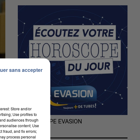
uer sans accepter
erest: Store and/or
tising; Use profiles to
tand audiences through
L'HOROSCOPE EVASION
personalise content; Use
 fraud, and fix errors;
 may process personal