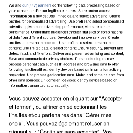
We and
our (447) partners
do the following data processing based on
your consent and/or our legitimate interest: Store and/or access
information on a device; Use limited data to select advertising; Create
profiles for personalised advertising; Use profiles to select personalised
advertising; Measure advertising performance; Measure content
performance; Understand audiences through statistics or combinations
of data from different sources; Develop and improve services; Create
profiles to personalise content; Use profiles to select personalised
content; Use limited data to select content; Ensure security, prevent and
detect fraud, and fix errors; Deliver and present advertising and content;
Save and communicate privacy choices. These technologies may
process personal data such as IP address and browsing data to offer
following functionalities: Identify devices based on information actively
requested; Use precise geolocation data; Match and combine data from
other data sources; Link different devices; Identify devices based on
information transmitted automatically.
UN SECOND CADRE DE LA DZ MAFIA
Vous pouvez accepter en cliquant sur "Accepter
INTERPELLÉ EN ALGÉRIE
et fermer", ou affiner en sélectionnant les
finalités et/ou partenaires dans "Gérer mes
choix". Vous pouvez également refuser en
cliquant sur "Continuer sans accepter". Vos