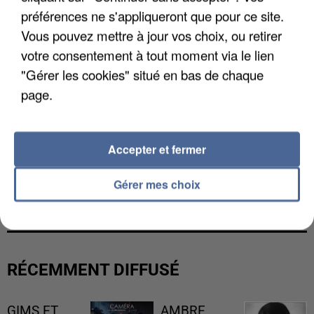
préférences ne s'appliqueront que pour ce site.
Vous pouvez mettre à jour vos choix, ou retirer
votre consentement à tout moment via le lien
"Gérer les cookies" situé en bas de chaque
page.
Accepter et fermer
UNE TOURISTE DE L’OISE EMPORTÉE PAR UNE
Gérer mes choix
COULÉE DE BOUE EN HAUTE-SAVOIE
RÉCEMMENT DIFFUSÉ
GIMS ET
AMBRE