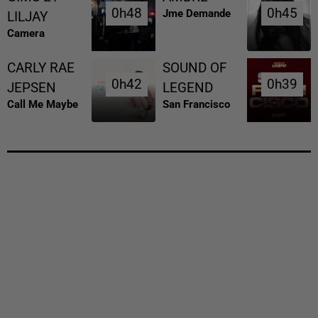
0h48
0h48
0h45
0h45
Jme Demande
LILJAY
Camera
CARLY RAE
SOUND OF
0h42
0h42
0h39
0h39
JEPSEN
LEGEND
Call Me Maybe
San Francisco