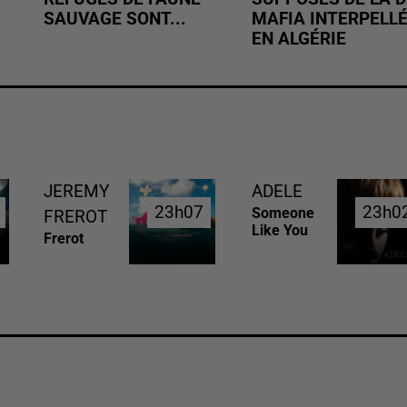
SAUVAGE SONT...
MAFIA INTERPELL
EN ALGÉRIE
JEREMY
ADELE
23h07
23h07
23h0
23h0
Someone
FREROT
Like You
Frerot