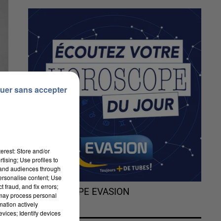
uer sans accepter
erest: Store and/or
tising; Use profiles to
tand audiences through
personalise content; Use
 fraud, and fix errors;
L'HOROSCOPE EVASION
 may process personal
mation actively
vices; Identify devices