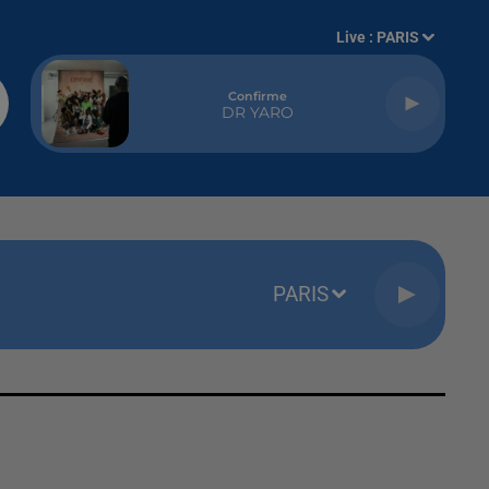
Live :
PARIS
Confirme
DR YARO
PARIS