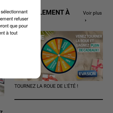
.
 sélectionnant
ACTUELLEMENT À
Voir plus
lement refuser
GAGNER
eront que pour
nt à tout
TOURNEZ LA ROUE DE L'ÉTÉ !
Z