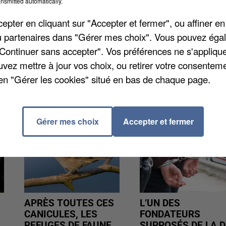
nsmitted automatically.
e au lycée Félix-Faure ce vendredi 15 octobre à 15h30
les discours d'hommage républicain, une minute de
pter en cliquant sur "Accepter et fermer", ou affiner en
s au pied de la plaque érigée en mémoire des
/ou partenaires dans "Gérer mes choix". Vous pouvez éga
x.
"Continuer sans accepter". Vos préférences ne s'appliqu
uvez mettre à jour vos choix, ou retirer votre consenteme
en "Gérer les cookies" situé en bas de chaque page.
Gérer mes choix
Accepter et fermer
APRÈS TOUTES CES
L’UN DES
CANICULES, LES
FONDATEURS
REFUGES DE FAUNE
SUPPOSÉS DE LA D