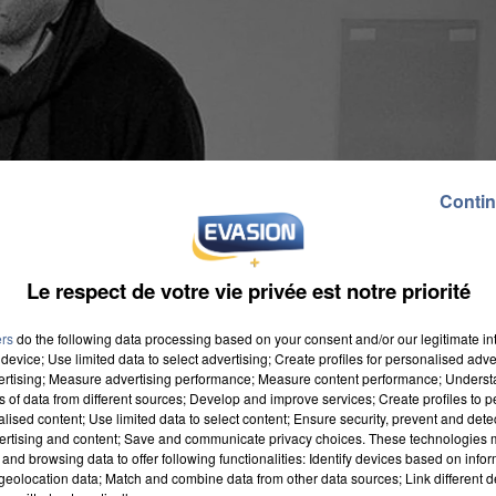
Contin
Le respect de votre vie privée est notre priorité
ers
do the following data processing based on your consent and/or our legitimate int
device; Use limited data to select advertising; Create profiles for personalised adver
vertising; Measure advertising performance; Measure content performance; Unders
ns of data from different sources; Develop and improve services; Create profiles to 
alised content; Use limited data to select content; Ensure security, prevent and detect
ertising and content; Save and communicate privacy choices. These technologies
and browsing data to offer following functionalities: Identify devices based on infor
on des Services Départementaux de l'Éducation
eolocation data; Match and combine data from other data sources; Link different de