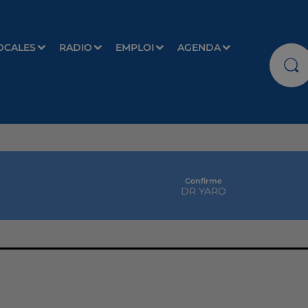
OCALES
RADIO
EMPLOI
AGENDA
Confirme
DR YARO