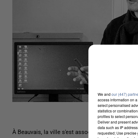
We and
our (447) partn
access information on a 
select personalised ad
statistics or combinatio
profiles to select person
Deliver and present adv
data such as IP address 
À Beauvais, la ville s'est associée à la Directi
requested; Use precise g