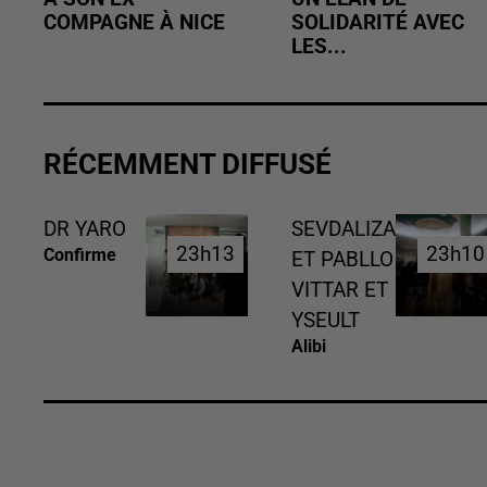
COMPAGNE À NICE
SOLIDARITÉ AVEC
LES...
RÉCEMMENT DIFFUSÉ
DR YARO
SEVDALIZA
23h13
23h13
23h10
23h10
Confirme
ET PABLLO
VITTAR ET
YSEULT
Alibi