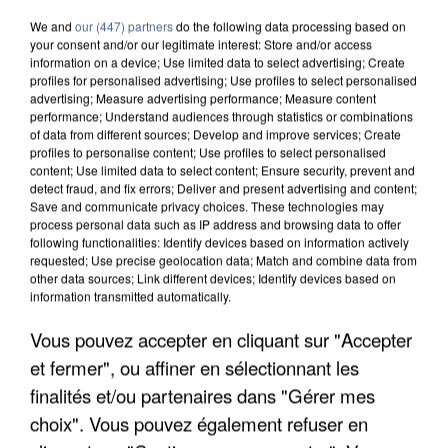
We and
our (447) partners
do the following data processing based on
your consent and/or our legitimate interest: Store and/or access
information on a device; Use limited data to select advertising; Create
profiles for personalised advertising; Use profiles to select personalised
advertising; Measure advertising performance; Measure content
performance; Understand audiences through statistics or combinations
of data from different sources; Develop and improve services; Create
profiles to personalise content; Use profiles to select personalised
content; Use limited data to select content; Ensure security, prevent and
detect fraud, and fix errors; Deliver and present advertising and content;
Save and communicate privacy choices. These technologies may
process personal data such as IP address and browsing data to offer
following functionalities: Identify devices based on information actively
requested; Use precise geolocation data; Match and combine data from
other data sources; Link different devices; Identify devices based on
information transmitted automatically.
Vous pouvez accepter en cliquant sur "Accepter
APRÈS TOUTES CES CANICULES, LES REFUGES
DE FAUNE SAUVAGE SONT...
et fermer", ou affiner en sélectionnant les
finalités et/ou partenaires dans "Gérer mes
choix". Vous pouvez également refuser en