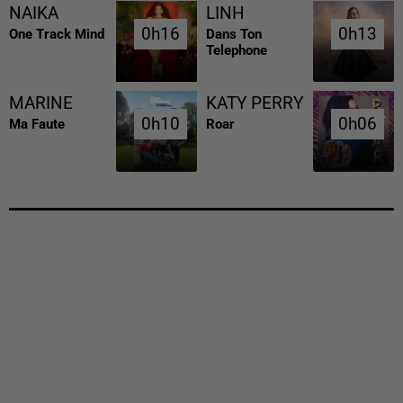
NAIKA
LINH
0h16
0h16
0h13
0h13
One Track Mind
Dans Ton
Telephone
MARINE
KATY PERRY
0h10
0h10
0h06
0h06
Ma Faute
Roar