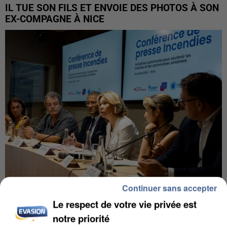
IL TUE SON FILS ET ENVOIE DES PHOTOS À SON
EX-COMPAGNE À NICE
Continuer sans accepter
Le respect de votre vie privée est
INCENDIES : L’ÎLE-DE-FRANCE LANCE UN ÉLAN
DE SOLIDARITÉ AVEC LES...
notre priorité