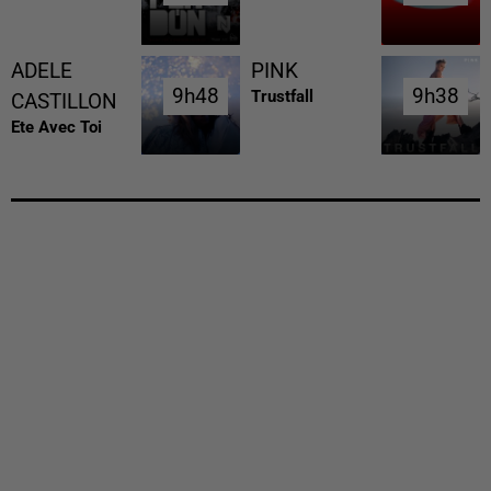
ADELE
PINK
9h48
9h48
9h38
9h38
Trustfall
CASTILLON
Ete Avec Toi