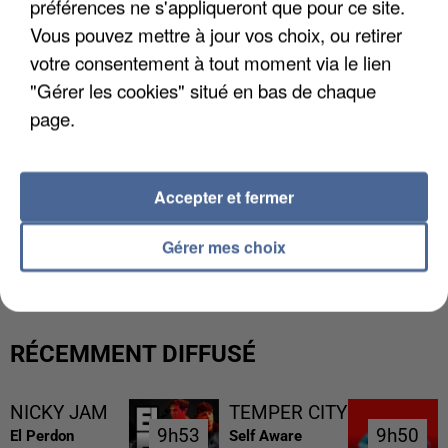
préférences ne s'appliqueront que pour ce site.
Vous pouvez mettre à jour vos choix, ou retirer
votre consentement à tout moment via le lien
"Gérer les cookies" situé en bas de chaque
page.
Accepter et fermer
UN SECOND CADRE DE LA DZ MAFIA
Gérer mes choix
INTERPELLÉ EN ALGÉRIE
RÉCEMMENT DIFFUSÉ
NICKY JAM
TEMPER CITY
9h53
9h53
9h50
9h50
El Perdon
Self Aware