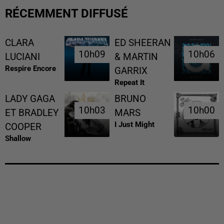
RÉCEMMENT DIFFUSÉ
CLARA
ED SHEERAN
10h09
10h09
10h06
10h06
LUCIANI
& MARTIN
Respire Encore
GARRIX
Repeat It
LADY GAGA
BRUNO
10h03
10h03
10h00
10h00
ET BRADLEY
MARS
I Just Might
COOPER
Shallow