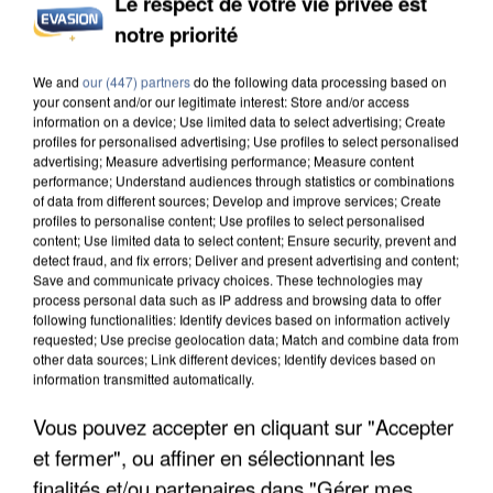
Le respect de votre vie privée est
INCENDIES : L’ÎLE-DE-FRANCE LANCE UN ÉLAN
notre priorité
DE SOLIDARITÉ AVEC LES...
We and
our (447) partners
do the following data processing based on
your consent and/or our legitimate interest: Store and/or access
information on a device; Use limited data to select advertising; Create
profiles for personalised advertising; Use profiles to select personalised
advertising; Measure advertising performance; Measure content
performance; Understand audiences through statistics or combinations
of data from different sources; Develop and improve services; Create
profiles to personalise content; Use profiles to select personalised
content; Use limited data to select content; Ensure security, prevent and
detect fraud, and fix errors; Deliver and present advertising and content;
Save and communicate privacy choices. These technologies may
process personal data such as IP address and browsing data to offer
following functionalities: Identify devices based on information actively
requested; Use precise geolocation data; Match and combine data from
other data sources; Link different devices; Identify devices based on
information transmitted automatically.
Vous pouvez accepter en cliquant sur "Accepter
APRÈS TOUTES CES CANICULES, LES REFUGES
et fermer", ou affiner en sélectionnant les
DE FAUNE SAUVAGE SONT...
finalités et/ou partenaires dans "Gérer mes