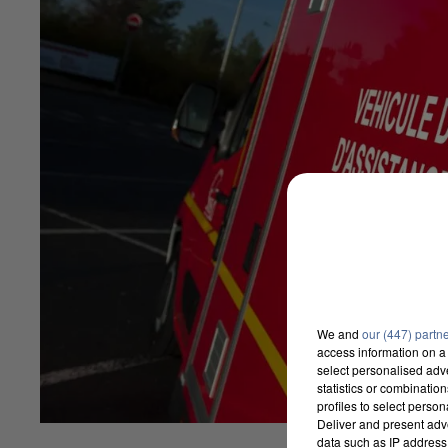
We and
our (447) partn
access information on a 
select personalised ad
statistics or combinatio
profiles to select person
Deliver and present adv
data such as IP address 