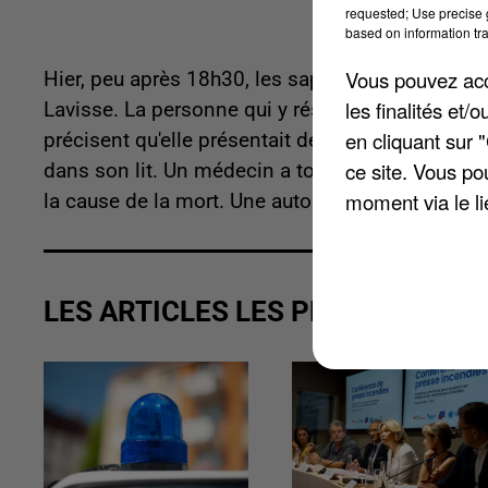
requested; Use precise g
based on information tra
Vous pouvez acce
Hier, peu après 18h30, les sapeurs-pompiers son
les finalités et
Lavisse. La personne qui y résidait n'avait pas 
en cliquant sur 
précisent qu'elle présentait des symptômes du C
ce site. Vous po
dans son lit. Un médecin a tout de même émis u
moment via le li
la cause de la mort. Une autopsie est prévue.
LES ARTICLES LES PLUS VUS