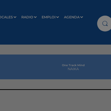
OCALES
RADIO
EMPLOI
AGENDA
One Track Mind
NAIKA