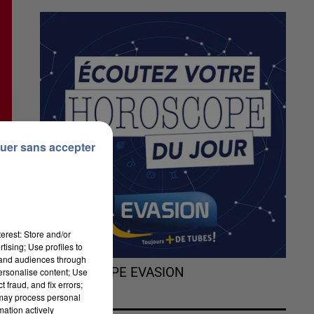
uer sans accepter
erest: Store and/or
tising; Use profiles to
tand audiences through
L'HOROSCOPE EVASION
personalise content; Use
 fraud, and fix errors;
 may process personal
mation actively