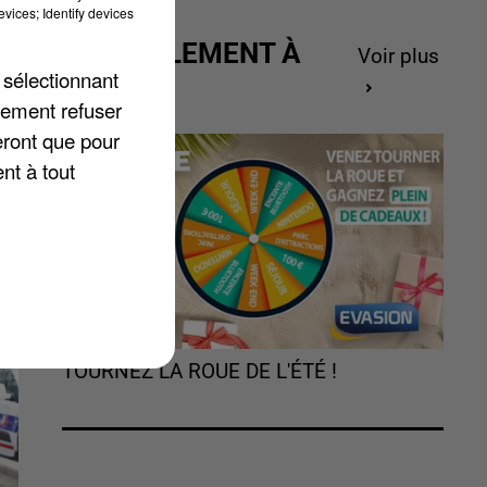
vices; Identify devices
ACTUELLEMENT À
Voir plus
 sélectionnant
GAGNER
lement refuser
eront que pour
ée
nt à tout
TOURNEZ LA ROUE DE L'ÉTÉ !