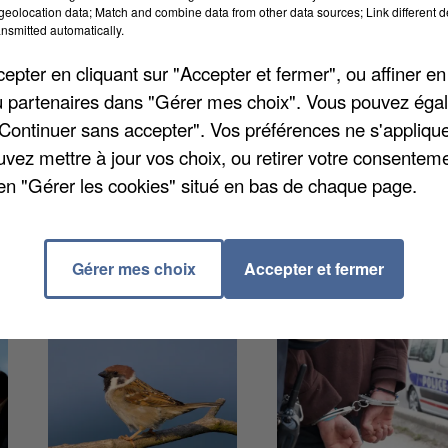
eolocation data; Match and combine data from other data sources; Link different de
nsmitted automatically.
pter en cliquant sur "Accepter et fermer", ou affiner en
t entrés dans un appartement situé rue Ernerst
/ou partenaires dans "Gérer mes choix". Vous pouvez éga
donné signe de vie depuis une semaine. Les autorités
"Continuer sans accepter". Vos préférences ne s'appliqu
ovid-19. La victime de 38 ans a été retrouvée décéd
uvez mettre à jour vos choix, ou retirer votre consenteme
n obstacle médico-légal, ce qui indique un doute sur
en "Gérer les cookies" situé en bas de chaque page.
Gérer mes choix
Accepter et fermer