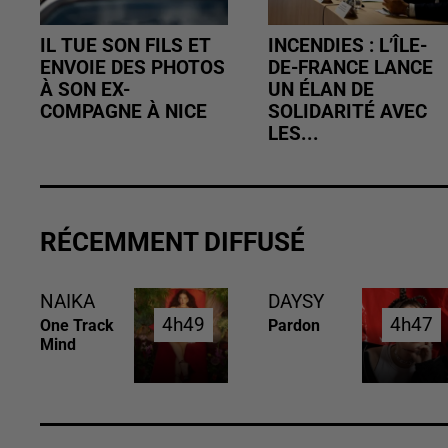
IL TUE SON FILS ET
INCENDIES : L’ÎLE-
ENVOIE DES PHOTOS
DE-FRANCE LANCE
À SON EX-
UN ÉLAN DE
COMPAGNE À NICE
SOLIDARITÉ AVEC
LES...
RÉCEMMENT DIFFUSÉ
NAIKA
DAYSY
4h49
4h49
4h47
4h47
One Track
Pardon
Mind