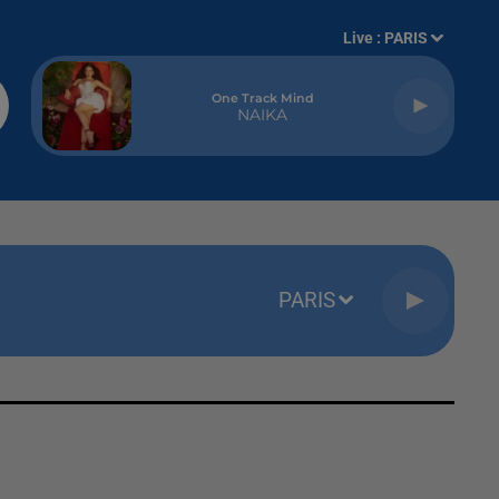
Live :
PARIS
One Track Mind
NAIKA
PARIS