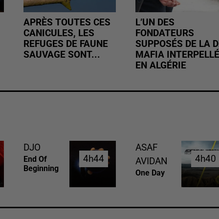
APRÈS TOUTES CES
L’UN DES
CANICULES, LES
FONDATEURS
REFUGES DE FAUNE
SUPPOSÉS DE LA D
SAUVAGE SONT...
MAFIA INTERPELL
EN ALGÉRIE
DJO
ASAF
4h44
4h44
4h40
4h40
End Of
AVIDAN
Beginning
One Day