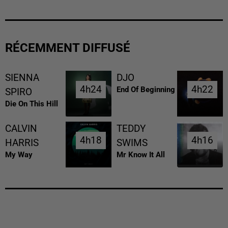
RÉCEMMENT DIFFUSÉ
SIENNA
DJO
4h24
4h24
4h22
4h22
End Of Beginning
SPIRO
Die On This Hill
CALVIN
TEDDY
4h18
4h18
4h16
4h16
HARRIS
SWIMS
My Way
Mr Know It All