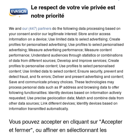
Le respect de votre vie privée est
notre priorité
L’UN DES FONDATEURS SUPPOSÉS DE LA DZ
We and
our (447) partners
do the following data processing based on
MAFIA INTERPELLÉ EN ALGÉRIE
your consent and/or our legitimate interest: Store and/or access
information on a device; Use limited data to select advertising; Create
profiles for personalised advertising; Use profiles to select personalised
advertising; Measure advertising performance; Measure content
performance; Understand audiences through statistics or combinations
of data from different sources; Develop and improve services; Create
profiles to personalise content; Use profiles to select personalised
content; Use limited data to select content; Ensure security, prevent and
detect fraud, and fix errors; Deliver and present advertising and content;
Save and communicate privacy choices. These technologies may
process personal data such as IP address and browsing data to offer
following functionalities: Identify devices based on information actively
requested; Use precise geolocation data; Match and combine data from
other data sources; Link different devices; Identify devices based on
information transmitted automatically.
Vous pouvez accepter en cliquant sur "Accepter
et fermer", ou affiner en sélectionnant les