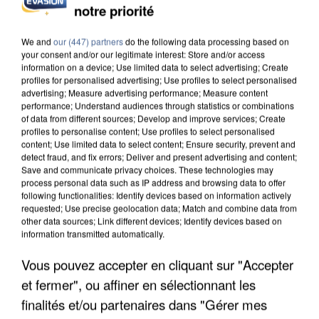
L’UN DES FONDATEURS SUPPOSÉS DE LA DZ
notre priorité
MAFIA INTERPELLÉ EN ALGÉRIE
We and
our (447) partners
do the following data processing based on
your consent and/or our legitimate interest: Store and/or access
information on a device; Use limited data to select advertising; Create
profiles for personalised advertising; Use profiles to select personalised
advertising; Measure advertising performance; Measure content
performance; Understand audiences through statistics or combinations
of data from different sources; Develop and improve services; Create
profiles to personalise content; Use profiles to select personalised
content; Use limited data to select content; Ensure security, prevent and
detect fraud, and fix errors; Deliver and present advertising and content;
Save and communicate privacy choices. These technologies may
process personal data such as IP address and browsing data to offer
following functionalities: Identify devices based on information actively
requested; Use precise geolocation data; Match and combine data from
other data sources; Link different devices; Identify devices based on
information transmitted automatically.
Vous pouvez accepter en cliquant sur "Accepter
UN SECOND CADRE DE LA DZ MAFIA
et fermer", ou affiner en sélectionnant les
INTERPELLÉ EN ALGÉRIE
finalités et/ou partenaires dans "Gérer mes