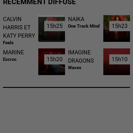
RÉCEMMENT DIFFUSÉ
CALVIN
NAIKA
15h25
15h25
15h23
15h23
One Track Mind
HARRIS ET
KATY PERRY
Feels
MARINE
IMAGINE
15h20
15h20
15h10
15h10
Escroc
DRAGONS
Waves