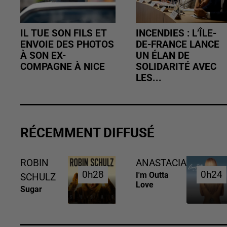
IL TUE SON FILS ET
INCENDIES : L’ÎLE-
ENVOIE DES PHOTOS
DE-FRANCE LANCE
À SON EX-
UN ÉLAN DE
COMPAGNE À NICE
SOLIDARITÉ AVEC
LES...
RÉCEMMENT DIFFUSÉ
ROBIN
ANASTACIA
0h28
0h28
0h24
0h24
I'm Outta
SCHULZ
Love
Sugar