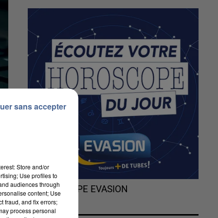
uer sans accepter
erest: Store and/or
tising; Use profiles to
tand audiences through
L'HOROSCOPE EVASION
personalise content; Use
 fraud, and fix errors;
 may process personal