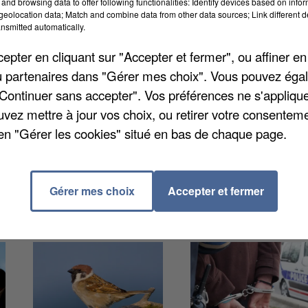
and browsing data to offer following functionalities: Identify devices based on infor
eolocation data; Match and combine data from other data sources; Link different de
nsmitted automatically.
pter en cliquant sur "Accepter et fermer", ou affiner en
/ou partenaires dans "Gérer mes choix". Vous pouvez éga
n habitant d'Etrépilly doit être jugé aujourd'hui en
"Continuer sans accepter". Vos préférences ne s'appliqu
sur le Darknet, la version illicite d'Internet consacré
uvez mettre à jour vos choix, ou retirer votre consenteme
ans a été interpellé jeudi puis incarcéré samedi à
en "Gérer les cookies" situé en bas de chaque page.
 est en plus en situation de récidive.
Gérer mes choix
Accepter et fermer