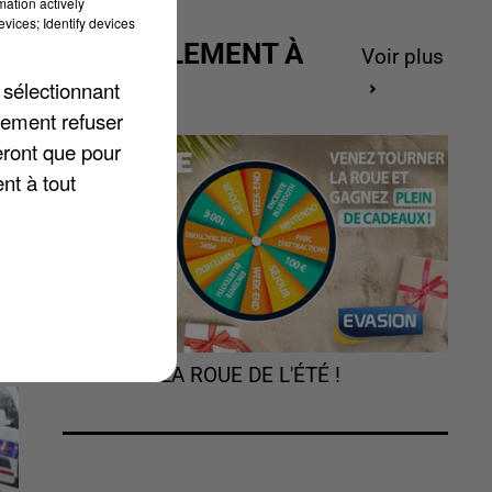
mation actively
vices; Identify devices
ACTUELLEMENT À
Voir plus
GAGNER
 sélectionnant
lement refuser
eront que pour
e
nt à tout
TOURNEZ LA ROUE DE L'ÉTÉ !