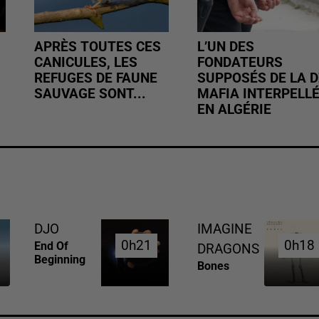
APRÈS TOUTES CES
L’UN DES
CANICULES, LES
FONDATEURS
REFUGES DE FAUNE
SUPPOSÉS DE LA D
SAUVAGE SONT...
MAFIA INTERPELL
EN ALGÉRIE
DJO
IMAGINE
0h21
0h21
0h18
0h18
End Of
DRAGONS
Beginning
Bones