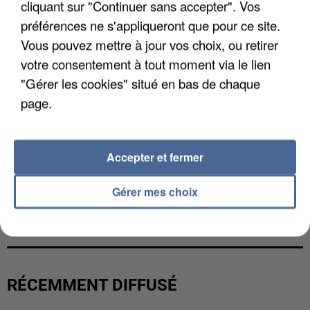
cliquant sur "Continuer sans accepter". Vos
préférences ne s'appliqueront que pour ce site.
Vous pouvez mettre à jour vos choix, ou retirer
votre consentement à tout moment via le lien
"Gérer les cookies" situé en bas de chaque
page.
Accepter et fermer
Gérer mes choix
L’UN DES FONDATEURS SUPPOSÉS DE LA DZ
MAFIA INTERPELLÉ EN ALGÉRIE
RÉCEMMENT DIFFUSÉ