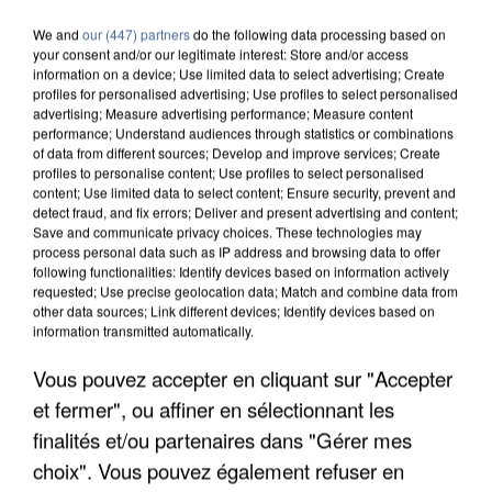
We and
our (447) partners
do the following data processing based on
your consent and/or our legitimate interest: Store and/or access
information on a device; Use limited data to select advertising; Create
profiles for personalised advertising; Use profiles to select personalised
advertising; Measure advertising performance; Measure content
performance; Understand audiences through statistics or combinations
of data from different sources; Develop and improve services; Create
profiles to personalise content; Use profiles to select personalised
content; Use limited data to select content; Ensure security, prevent and
detect fraud, and fix errors; Deliver and present advertising and content;
Save and communicate privacy choices. These technologies may
process personal data such as IP address and browsing data to offer
following functionalities: Identify devices based on information actively
requested; Use precise geolocation data; Match and combine data from
other data sources; Link different devices; Identify devices based on
information transmitted automatically.
Vous pouvez accepter en cliquant sur "Accepter
APRÈS TOUTES CES CANICULES, LES REFUGES
DE FAUNE SAUVAGE SONT...
et fermer", ou affiner en sélectionnant les
finalités et/ou partenaires dans "Gérer mes
choix". Vous pouvez également refuser en