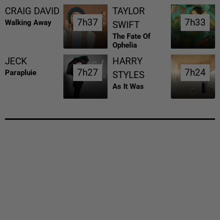
CRAIG DAVID
TAYLOR
7h37
7h37
7h33
7h33
Walking Away
SWIFT
The Fate Of
Ophelia
JECK
HARRY
7h27
7h27
7h24
7h24
Parapluie
STYLES
As It Was