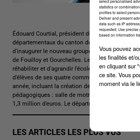
select personalised ad
statistics or combinatio
profiles to select person
Deliver and present adv
data such as IP address 
requested; Use precise g
Édouard Courtial, président du Conseil départem
based on information tra
départementaux du canton de Grandvilliers, se
Vous pouvez acce
d'inaugurer le nouveau groupement scolaire. Il a
les finalités et
de Fouilloy et Gourchelles. Le Syndicat Interc
en cliquant sur 
réhabiliter et d'agrandir l'école de Romescamps
ce site. Vous po
d'élèves de ses quatre communes membres. D'im
moment via le li
année, incluant la création de deux classes supp
pédagogiques : salle de motricité, bureau, biblio
1,3 million d'euros. Le département a versé une
LES ARTICLES LES PLUS VUS