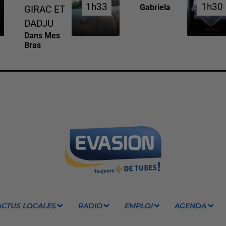
1h33
1h33
1h30
1h30
Gabriela
GIRAC ET
DADJU
Dans Mes
Bras
ACTUS LOCALES
RADIO
EMPLOI
AGENDA