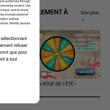
tand audiences through
personalise content; Use
 fraud, and fix errors;
ACTUELLEMENT À
Voir plus
 may process personal
GAGNER
mation actively
vices; Identify devices
 sélectionnant
lement refuser
eront que pour
nt à tout
TOURNEZ LA ROUE DE L'ÉTÉ !