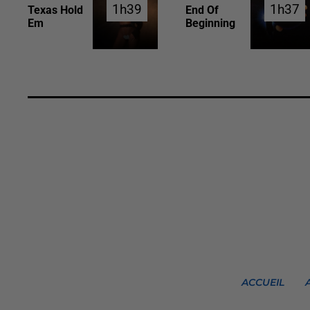
1h39
1h39
1h37
1h37
Texas Hold
End Of
Em
Beginning
ACCUEIL