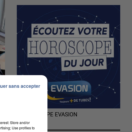
uer sans accepter
L'HOROSCOPE EVASION
erest: Store and/or
tising; Use profiles to