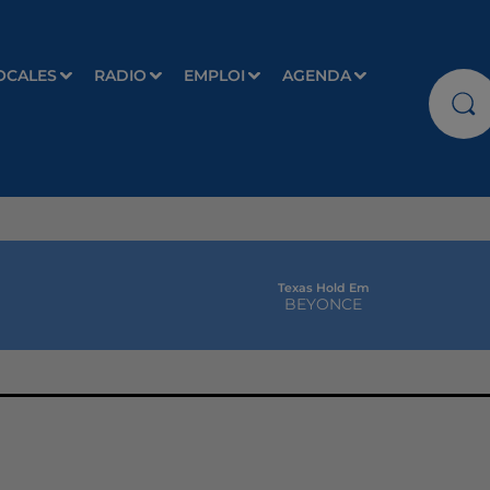
OCALES
RADIO
EMPLOI
AGENDA
Texas Hold Em
BEYONCE