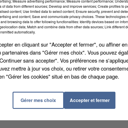
vertising; Measure advertising performance; Measure content performance; Unders
ns of data from different sources; Develop and improve services; Create profiles to 
alised content; Use limited data to select content; Ensure security, prevent and detect
ertising and content; Save and communicate privacy choices. These technologies
and browsing data to offer following functionalities: Identify devices based on infor
eolocation data; Match and combine data from other data sources; Link different de
ental, Martine Borgoo et Gérard Decorde, conseillers
nsmitted automatically.
 sont rendus à Romescamps samedi dernier afin
pter en cliquant sur "Accepter et fermer", ou affiner en
ccueillera également les élèves d'Escles-Saint-Pierre,
/ou partenaires dans "Gérer mes choix". Vous pouvez éga
ommunal de Regroupement Scolaire a décidé de
"Continuer sans accepter". Vos préférences ne s'appliqu
 afin de réunir dans une même école la centaine
uvez mettre à jour vos choix, ou retirer votre consenteme
portants travaux ont été menés, pendant plus d'une
en "Gérer les cookies" situé en bas de chaque page.
lémentaires, d'une salle périscolaire et d'annexes
thèque… Le coût global de cette réalisation s'élève à
 subvention de 583.470 euros.
Gérer mes choix
Accepter et fermer