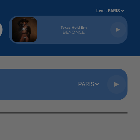
Live :
PARIS
Texas Hold Em
BEYONCE
PARIS