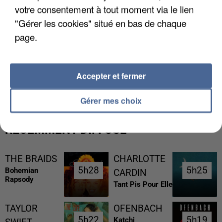
votre consentement à tout moment via le lien
"Gérer les cookies" situé en bas de chaque
page.
L’UN DES FONDATEURS SUPPOSÉS DE LA DZ
Accepter et fermer
MAFIA INTERPELLÉ EN ALGÉRIE
Gérer mes choix
RÉCEMMENT DIFFUSÉ
THE BRAIDS
CHARLOTTE
5h28
5h28
5h25
5h25
Bohemian
CARDIN
Rapsody
Tant Pis Pour Elle
TAYLOR
OFENBACH
5h22
5h22
5h19
5h19
Katchi