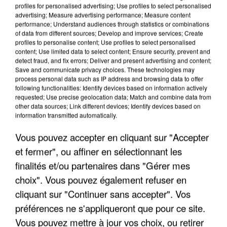
profiles for personalised advertising; Use profiles to select personalised
advertising; Measure advertising performance; Measure content
performance; Understand audiences through statistics or combinations
of data from different sources; Develop and improve services; Create
profiles to personalise content; Use profiles to select personalised
content; Use limited data to select content; Ensure security, prevent and
detect fraud, and fix errors; Deliver and present advertising and content;
Save and communicate privacy choices. These technologies may
process personal data such as IP address and browsing data to offer
following functionalities: Identify devices based on information actively
requested; Use precise geolocation data; Match and combine data from
APRÈS TOUTES CES CANICULES, LES REFUGES
other data sources; Link different devices; Identify devices based on
DE FAUNE SAUVAGE SONT...
information transmitted automatically.
Vous pouvez accepter en cliquant sur "Accepter
et fermer", ou affiner en sélectionnant les
finalités et/ou partenaires dans "Gérer mes
choix". Vous pouvez également refuser en
cliquant sur "Continuer sans accepter". Vos
préférences ne s'appliqueront que pour ce site.
Vous pouvez mettre à jour vos choix, ou retirer