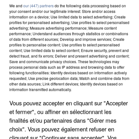
We and
our (447) partners
do the following data processing based on
your consent and/or our legitimate interest: Store and/or access
information on a device; Use limited data to select advertising; Create
profiles for personalised advertising; Use profiles to select personalised
advertising; Measure advertising performance; Measure content
performance; Understand audiences through statistics or combinations
of data from different sources; Develop and improve services; Create
profiles to personalise content; Use profiles to select personalised
content; Use limited data to select content; Ensure security, prevent and
detect fraud, and fix errors; Deliver and present advertising and content;
Save and communicate privacy choices. These technologies may
process personal data such as IP address and browsing data to offer
following functionalities: Identify devices based on information actively
requested; Use precise geolocation data; Match and combine data from
other data sources; Link different devices; Identify devices based on
information transmitted automatically.
UN SECOND CADRE DE LA DZ MAFIA
Vous pouvez accepter en cliquant sur "Accepter
INTERPELLÉ EN ALGÉRIE
et fermer", ou affiner en sélectionnant les
finalités et/ou partenaires dans "Gérer mes
choix". Vous pouvez également refuser en
cliquant sur "Continuer sans accepter". Vos