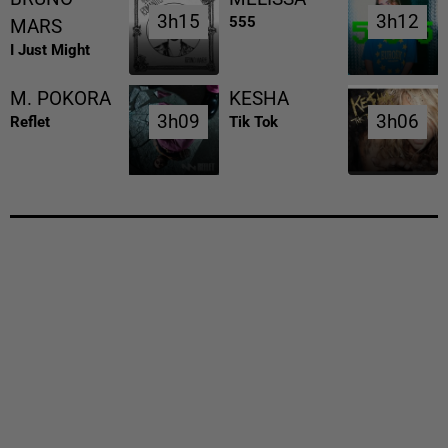
3h15
3h15
3h12
3h12
555
MARS
I Just Might
M. POKORA
KESHA
3h09
3h09
3h06
3h06
Reflet
Tik Tok