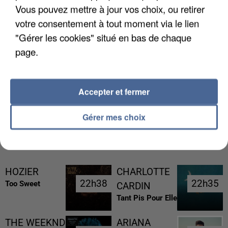
Vous pouvez mettre à jour vos choix, ou retirer
votre consentement à tout moment via le lien
"Gérer les cookies" situé en bas de chaque
page.
LES FRANÇAIS, FANS DE LA FLEMME
Accepter et fermer
Gérer mes choix
RÉCEMMENT DIFFUSÉ
HOZIER
CHARLOTTE
22h38
22h38
22h35
22h35
Too Sweet
CARDIN
Tant Pis Pour Elle
THE WEEKND
ARIANA