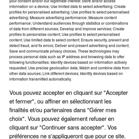
your consent and/or our legitimate interest: Store and/or access
information on a device; Use limited data to select advertising; Create
profiles for personalised advertising; Use profiles to select personalised
advertising; Measure advertising performance; Measure content
performance; Understand audiences through statistics or combinations
of data from different sources; Develop and improve services; Create
profiles to personalise content; Use profiles to select personalised
content; Use limited data to select content; Ensure security, prevent and
detect fraud, and fix errors; Deliver and present advertising and content;
Save and communicate privacy choices. These technologies may
process personal data such as IP address and browsing data to offer
following functionalities: Identify devices based on information actively
requested; Use precise geolocation data; Match and combine data from
LES DONNÉES DE 300 000 CLIENTS DÉROBÉES À
other data sources; Link different devices; Identify devices based on
information transmitted automatically.
INTERMARCHÉ APRÈS UNE...
Vous pouvez accepter en cliquant sur "Accepter
et fermer", ou affiner en sélectionnant les
finalités et/ou partenaires dans "Gérer mes
choix". Vous pouvez également refuser en
cliquant sur "Continuer sans accepter". Vos
préférences ne s'appliqueront que pour ce site.