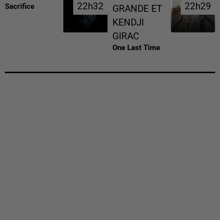
22h32
22h32
22h29
22h29
Sacrifice
GRANDE ET
KENDJI
GIRAC
One Last Time