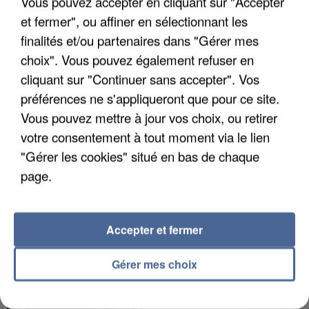
Vous pouvez accepter en cliquant sur "Accepter
et fermer", ou affiner en sélectionnant les
finalités et/ou partenaires dans "Gérer mes
choix". Vous pouvez également refuser en
APRÈS TOUTES CES CANICULES, LES REFUGES
cliquant sur "Continuer sans accepter". Vos
DE FAUNE SAUVAGE SONT...
préférences ne s'appliqueront que pour ce site.
Vous pouvez mettre à jour vos choix, ou retirer
votre consentement à tout moment via le lien
"Gérer les cookies" situé en bas de chaque
page.
Accepter et fermer
Gérer mes choix