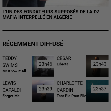
L’UN DES FONDATEURS SUPPOSÉS DE LA DZ
MAFIA INTERPELLÉ EN ALGÉRIE
RÉCEMMENT DIFFUSÉ
TEDDY
CESAR
23h46
23h46
23h43
23h43
Liberta
SWIMS
Mr Know It All
LEWIS
CHARLOTTE
23h39
23h39
23h37
23h37
CAPALDI
CARDIN
Forget Me
Tant Pis Pour Elle