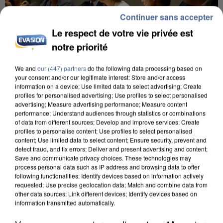
Continuer sans accepter
Le respect de votre vie privée est
notre priorité
We and
our (447) partners
do the following data processing based on
your consent and/or our legitimate interest: Store and/or access
INCENDIES : L’ÎLE-DE-FRANCE LANCE UN ÉLAN
information on a device; Use limited data to select advertising; Create
profiles for personalised advertising; Use profiles to select personalised
DE SOLIDARITÉ AVEC LES...
advertising; Measure advertising performance; Measure content
performance; Understand audiences through statistics or combinations
of data from different sources; Develop and improve services; Create
profiles to personalise content; Use profiles to select personalised
content; Use limited data to select content; Ensure security, prevent and
detect fraud, and fix errors; Deliver and present advertising and content;
Save and communicate privacy choices. These technologies may
process personal data such as IP address and browsing data to offer
following functionalities: Identify devices based on information actively
requested; Use precise geolocation data; Match and combine data from
other data sources; Link different devices; Identify devices based on
information transmitted automatically.