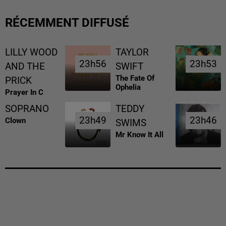
RÉCEMMENT DIFFUSÉ
LILLY WOOD
TAYLOR
23h56
23h56
23h53
23h53
AND THE
SWIFT
The Fate Of
PRICK
Ophelia
Prayer In C
SOPRANO
TEDDY
23h49
23h49
23h46
23h46
Clown
SWIMS
Mr Know It All