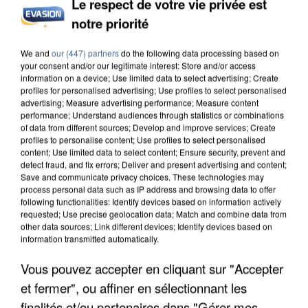
Le respect de votre vie privée est
notre priorité
LE PREMIER QUARTIER ULTRA-SÉCURISÉ D’ÎLE-
DE-FRANCE PRÊT À OUVRIR EN...
We and
our (447) partners
do the following data processing based on
your consent and/or our legitimate interest: Store and/or access
information on a device; Use limited data to select advertising; Create
profiles for personalised advertising; Use profiles to select personalised
advertising; Measure advertising performance; Measure content
performance; Understand audiences through statistics or combinations
of data from different sources; Develop and improve services; Create
profiles to personalise content; Use profiles to select personalised
content; Use limited data to select content; Ensure security, prevent and
detect fraud, and fix errors; Deliver and present advertising and content;
Save and communicate privacy choices. These technologies may
process personal data such as IP address and browsing data to offer
following functionalities: Identify devices based on information actively
requested; Use precise geolocation data; Match and combine data from
other data sources; Link different devices; Identify devices based on
information transmitted automatically.
Vous pouvez accepter en cliquant sur "Accepter
et fermer", ou affiner en sélectionnant les
FACE À L’ASSÈCHEMENT DES COURS D’EAU, LA
finalités et/ou partenaires dans "Gérer mes