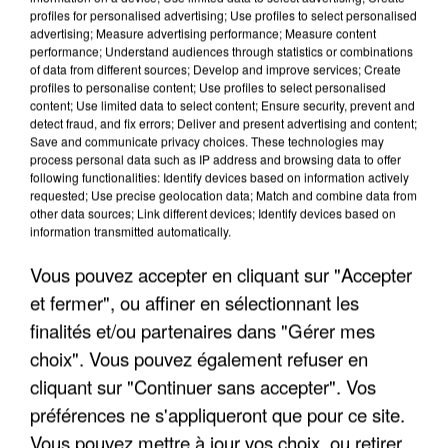
profiles for personalised advertising; Use profiles to select personalised
advertising; Measure advertising performance; Measure content
performance; Understand audiences through statistics or combinations
of data from different sources; Develop and improve services; Create
profiles to personalise content; Use profiles to select personalised
content; Use limited data to select content; Ensure security, prevent and
detect fraud, and fix errors; Deliver and present advertising and content;
Save and communicate privacy choices. These technologies may
process personal data such as IP address and browsing data to offer
UN SECOND CADRE DE LA DZ MAFIA
following functionalities: Identify devices based on information actively
requested; Use precise geolocation data; Match and combine data from
INTERPELLÉ EN ALGÉRIE
other data sources; Link different devices; Identify devices based on
information transmitted automatically.
Vous pouvez accepter en cliquant sur "Accepter
et fermer", ou affiner en sélectionnant les
finalités et/ou partenaires dans "Gérer mes
choix". Vous pouvez également refuser en
cliquant sur "Continuer sans accepter". Vos
préférences ne s'appliqueront que pour ce site.
Vous pouvez mettre à jour vos choix, ou retirer