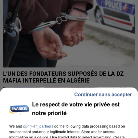
L’UN DES FONDATEURS SUPPOSÉS DE LA DZ
MAFIA INTERPELLÉ EN ALGÉRIE
Continuer sans accepter
Le respect de votre vie privée est
notre priorité
We and
our (447) partners
do the following data processing based on
your consent and/or our legitimate interest: Store and/or access
information on a device; Use limited data to select advertising; Create