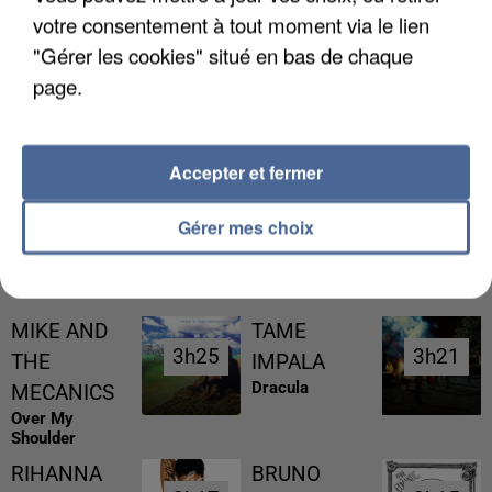
votre consentement à tout moment via le lien
"Gérer les cookies" situé en bas de chaque
page.
UNE TOURISTE DE L’OISE EMPORTÉE PAR UNE
COULÉE DE BOUE EN HAUTE-SAVOIE
Accepter et fermer
Gérer mes choix
RÉCEMMENT DIFFUSÉ
MIKE AND
TAME
3h25
3h25
3h21
3h21
THE
IMPALA
Dracula
MECANICS
Over My
Shoulder
RIHANNA
BRUNO