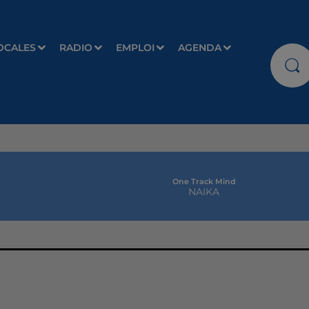
OCALES
RADIO
EMPLOI
AGENDA
One Track Mind
NAIKA