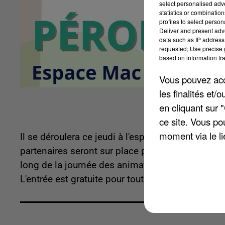
select personalised ad
statistics or combinatio
profiles to select person
Deliver and present adv
data such as IP address 
requested; Use precise g
based on information tra
Vous pouvez acce
les finalités et
en cliquant sur 
ce site. Vous po
moment via le li
Il se déroulera ce jeudi à l'espace Mac Orlan de
partenaires seront sur place pour répondre à vo
long de la journée des animations seront propos
L'entrée est gratuite pour tout le monde. Plus d'