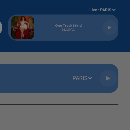
Live :
PARIS
One Track Mind
NAIKA
PARIS