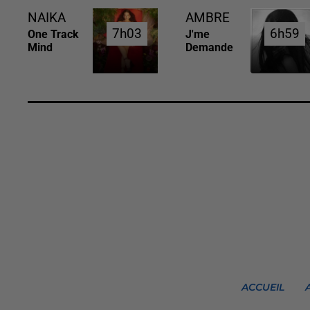
NAIKA
AMBRE
7h03
7h03
6h59
6h59
One Track
J'me
Mind
Demande
ACCUEIL