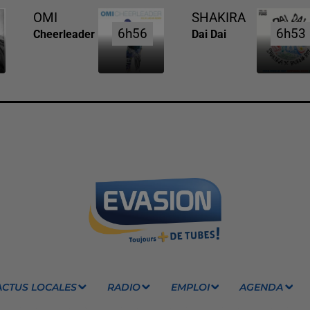
OMI
SHAKIRA
6h56
6h56
6h53
6h53
Cheerleader
Dai Dai
ACTUS LOCALES
RADIO
EMPLOI
AGENDA