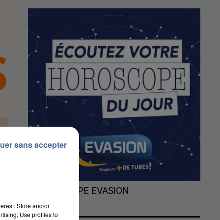
uer sans accepter
L'HOROSCOPE EVASION
erest: Store and/or
tising; Use profiles to