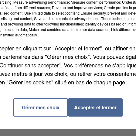
vertising; Measure advertising performance; Measure content performance; Unders
ns of data from different sources; Develop and improve services; Create profiles to 
alised content; Use limited data to select content; Ensure security, prevent and detect
ertising and content; Save and communicate privacy choices. These technologies
and browsing data to offer following functionalities: Identify devices based on infor
eolocation data; Match and combine data from other data sources; Link different de
nsmitted automatically.
pter en cliquant sur "Accepter et fermer", ou affiner en
/ou partenaires dans "Gérer mes choix". Vous pouvez éga
"Continuer sans accepter". Vos préférences ne s'appliqu
uvez mettre à jour vos choix, ou retirer votre consenteme
en "Gérer les cookies" situé en bas de chaque page.
 10h à 12h30 et de 13h30 à 17h. Au total, près de 35
s questions et vous aider dans vos démarches. Tout 
ées telles que des massages et ateliers bien être.
Gérer mes choix
Accepter et fermer
infos en contactant le 03 22 73 31 16.