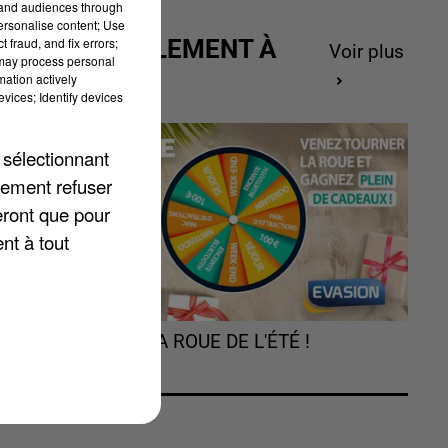
tand audiences through
personalise content; Use
 fraud, and fix errors;
ACTUELLEMENT À
Voir plus
 may process personal
GAGNER
mation actively
vices; Identify devices
 sélectionnant
lement refuser
eront que pour
nt à tout
au
TOURNEZ LA ROUE DE L'ÉTÉ !